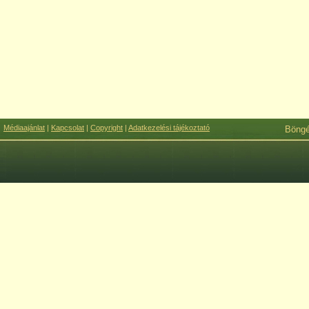
Médiaajánlat
|
Kapcsolat
|
Copyright
|
Adatkezelési tájékoztató
Böng