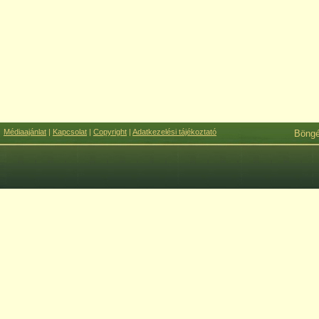
Médiaajánlat
|
Kapcsolat
|
Copyright
|
Adatkezelési tájékoztató
Böng