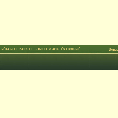
Médiaajánlat
|
Kapcsolat
|
Copyright
|
Adatkezelési tájékoztató
Böng