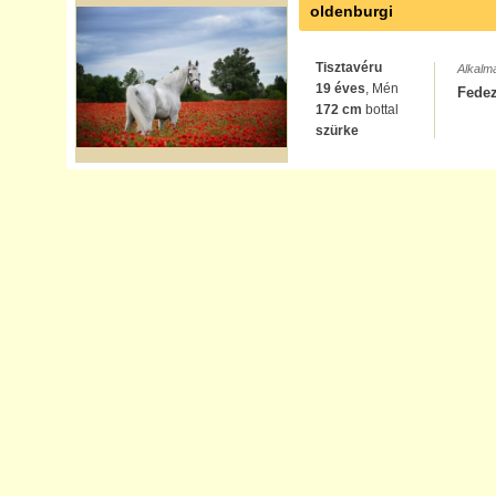
oldenburgi
Tisztavéru
Alkalm
19 éves
, Mén
Fede
172 cm
bottal
szürke