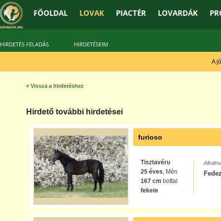
FŐOLDAL
LOVAK
PIACTÉR
LOVARDÁK
PR
HIRDETÉS FELADÁS
HIRDETÉSEIM
A jó 
« Vissza a hirdetéshez
Hirdető további hirdetései
furioso
Tisztavéru
Alkalm
25 éves
, Mén
Fede
167 cm
bottal
fekete