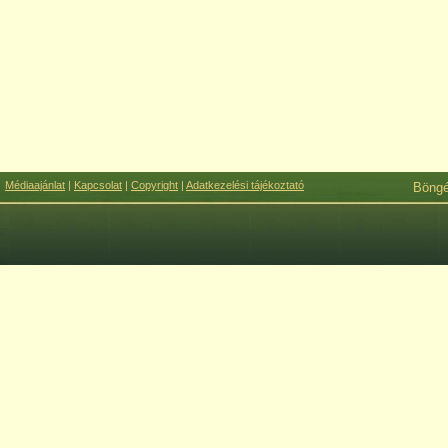
Médiaajánlat
|
Kapcsolat
|
Copyright
|
Adatkezelési tájékoztató
Böng