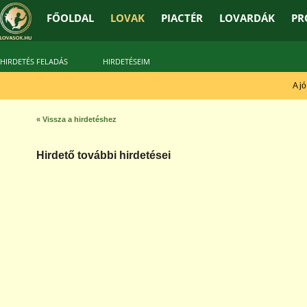
FŐOLDAL
LOVAK
PIACTÉR
LOVARDÁK
PR
HIRDETÉS FELADÁS
HIRDETÉSEIM
A jó t
« Vissza a hirdetéshez
Hirdető további hirdetései