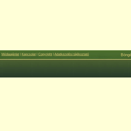
Médiaajánlat
|
Kapcsolat
|
Copyright
|
Adatkezelési tájékoztató
Böng