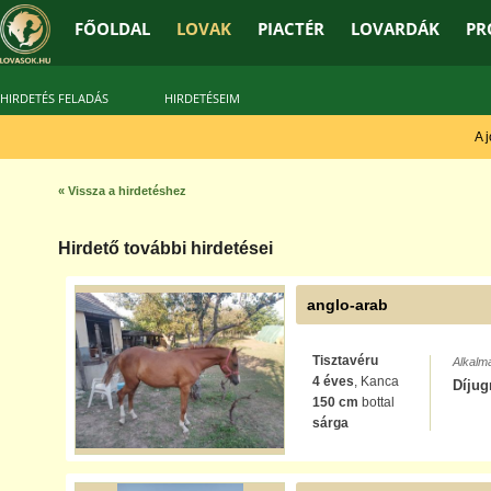
FŐOLDAL
LOVAK
PIACTÉR
LOVARDÁK
PR
HIRDETÉS FELADÁS
HIRDETÉSEIM
A jó 
« Vissza a hirdetéshez
Hirdető további hirdetései
anglo-arab
Tisztavéru
Alkalm
4 éves
, Kanca
Díjug
150 cm
bottal
sárga