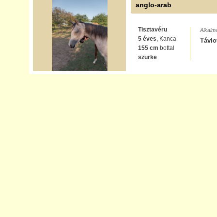
anglo-arab
Tisztavéru
Alkalm
5 éves
, Kanca
Távlo
155 cm
bottal
szürke