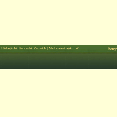
Médiaajánlat
|
Kapcsolat
|
Copyright
|
Adatkezelési tájékoztató
Böng