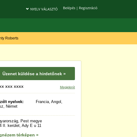
Belépés
|
Regisztráció
NYELV VÁLASZTÓ
onty Roberts
Üzenet küldése a hirdetőnek »
xx xxx xxxx
Megjelenít
zélt nyelvek:
Francia, Angol,
sz, Német
yarország, Pest megye
 II. kerület, Ady E u 11
gnézem térképen »