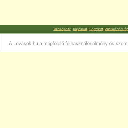
Médiaajánlat
|
Kapcsolat
|
Copyright
|
Adatkezelési táj
A Lovasok.hu a megfelelő felhasználói élmény és szemé