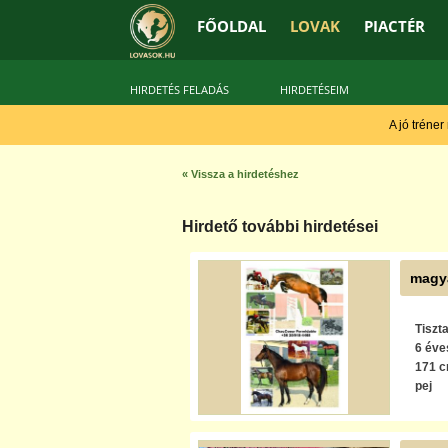
FŐOLDAL
LOVAK
PIACTÉR
HIRDETÉS FELADÁS
HIRDETÉSEIM
A jó tréner
« Vissza a hirdetéshez
Hirdető további hirdetései
magya
Tiszt
6 éve
171 
pej