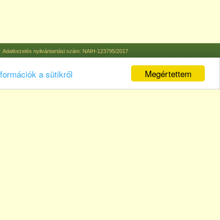
Adatkezelés nyilvántartási szám: NAIH-123795/2017
Megértettem
formációk a sütikről