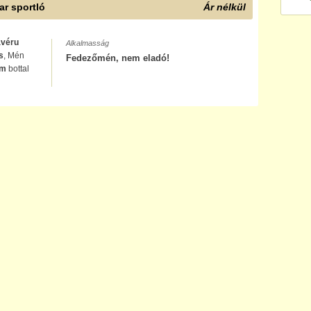
r sportló
Ár nélkül
avéru
Alkalmasság
s
, Mén
Fedezőmén, nem eladó!
cm
bottal