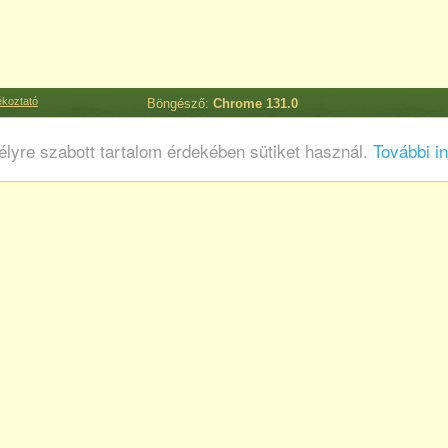
ékoztató
Böngésző:
Chrome 131.0
lyre szabott tartalom érdekében sütiket használ.
További in