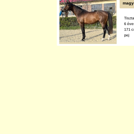
magya
Tiszt
6 éve
171 
pej