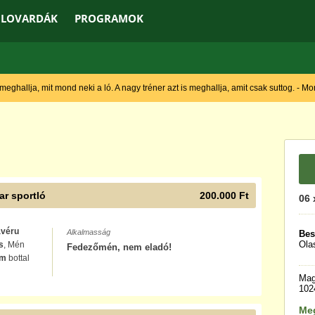
LOVARDÁK
PROGRAMOK
 meghallja, mit mond neki a ló. A nagy tréner azt is meghallja, amit csak suttog. - M
r sportló
200.000 Ft
06 
avéru
Alkalmasság
Bes
Ola
s
, Mén
Fedezőmén, nem eladó!
cm
bottal
Mag
1024
Me