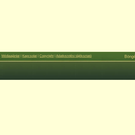
Médiaajánlat
|
Kapcsolat
|
Copyright
|
Adatkezelési tájékoztató
Böng