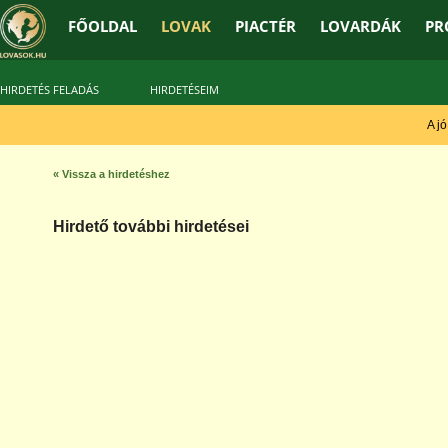
FŐOLDAL
LOVAK
PIACTÉR
LOVARDÁK
PR
HIRDETÉS FELADÁS
HIRDETÉSEIM
A jó t
« Vissza a hirdetéshez
Hirdető további hirdetései