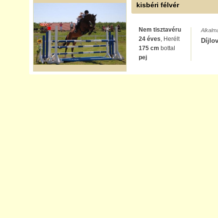
kisbéri félvér
Nem tisztavéru
Alkalm
24 éves
, Herélt
Díjlo
175 cm
bottal
pej