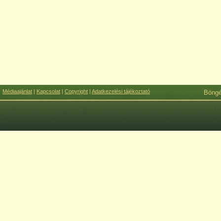
Médiaajánlat
|
Kapcsolat
|
Copyright
|
Adatkezelési tájékoztató
Böng