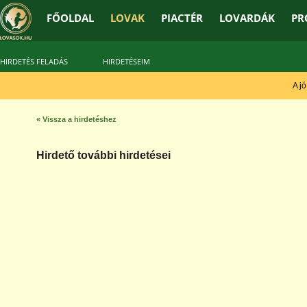
FŐOLDAL
LOVAK
PIACTÉR
LOVARDÁK
PR
HIRDETÉS FELADÁS
HIRDETÉSEIM
A jó t
« Vissza a hirdetéshez
Hirdető további hirdetései