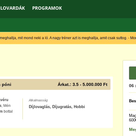
LOVARDÁK
PROGRAMOK
 meghallja, mit mond neki a ló. A nagy tréner azt is meghallja, amit csak suttog. - M
 póni
Árkat.: 3.5 - 5.000.000 Ft
06 
avéru
Alkalmasság
Bes
s
, Mén
Díjlovaglás, Díjugratás, Hobbi
cm
bottal
Mag
600
Me