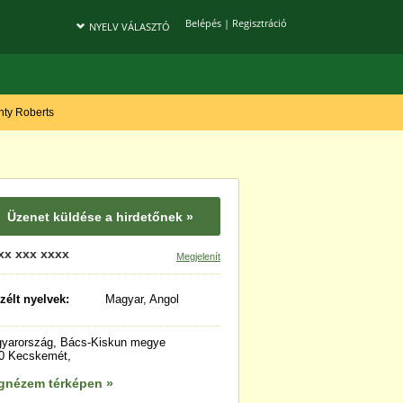
Belépés
|
Regisztráció
NYELV VÁLASZTÓ
onty Roberts
Üzenet küldése a hirdetőnek »
xx xxx xxxx
Megjelenít
zélt nyelvek:
Magyar, Angol
yarország, Bács-Kiskun megye
0 Kecskemét,
gnézem térképen »