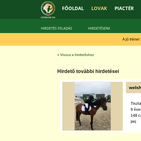
FŐOLDAL
LOVAK
PIACTÉR
HIRDETÉS FELADÁS
HIRDETÉSEIM
A jó tréner
« Vissza a hirdetéshez
Hirdető további hirdetései
welsh
Tiszt
9 éve
148 
pej