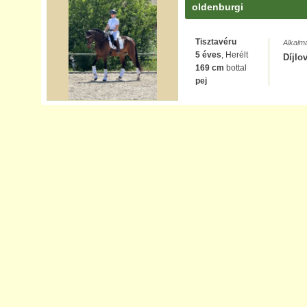
oldenburgi
Tisztavéru
Alkalm
5 éves
, Herélt
Díjlo
169 cm
bottal
pej