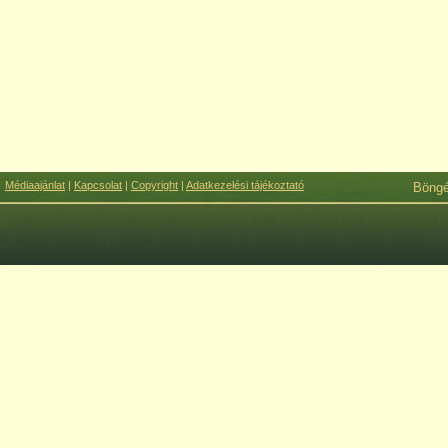
Médiaajánlat
|
Kapcsolat
|
Copyright
|
Adatkezelési tájékoztató
Böng