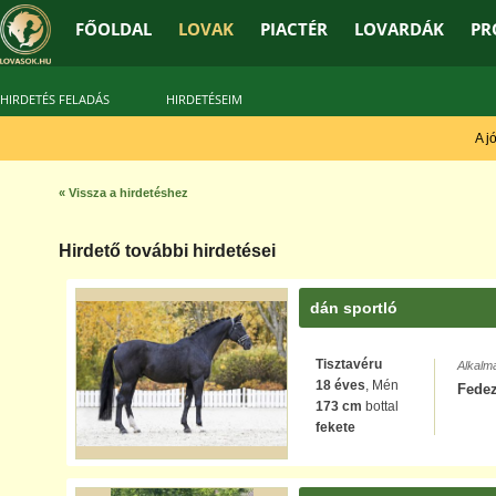
FŐOLDAL
LOVAK
PIACTÉR
LOVARDÁK
PR
HIRDETÉS FELADÁS
HIRDETÉSEIM
A jó 
« Vissza a hirdetéshez
Hirdető további hirdetései
dán sportló
Tisztavéru
Alkalm
18 éves
, Mén
Fede
173 cm
bottal
fekete