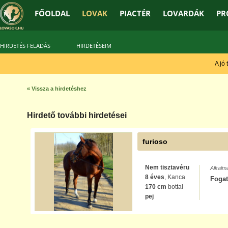
FŐOLDAL
LOVAK
PIACTÉR
LOVARDÁK
PR
HIRDETÉS FELADÁS
HIRDETÉSEIM
A jó t
« Vissza a hirdetéshez
Hirdető további hirdetései
furioso
Nem tisztavéru
Alkalm
8 éves
, Kanca
Fogat
170 cm
bottal
pej