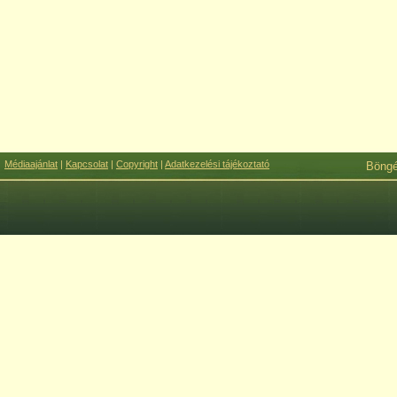
Médiaajánlat
|
Kapcsolat
|
Copyright
|
Adatkezelési tájékoztató
Böng