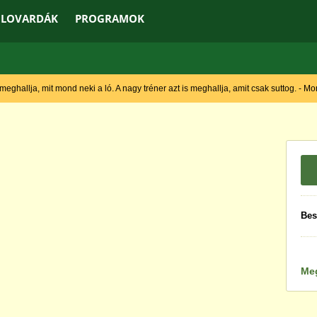
LOVARDÁK
PROGRAMOK
 meghallja, mit mond neki a ló. A nagy tréner azt is meghallja, amit csak suttog. - M
Bes
Me