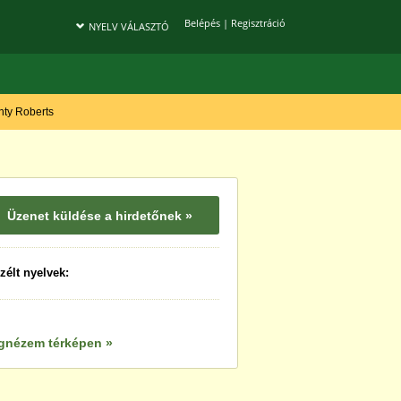
Belépés
|
Regisztráció
NYELV VÁLASZTÓ
onty Roberts
Üzenet küldése a hirdetőnek »
zélt nyelvek:
gnézem térképen »