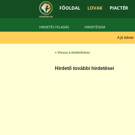
FŐOLDAL
LOVAK
PIACTÉR
HIRDETÉS FELADÁS
HIRDETÉSEIM
A jó tréner
« Vissza a hirdetéshez
Hirdető további hirdetései