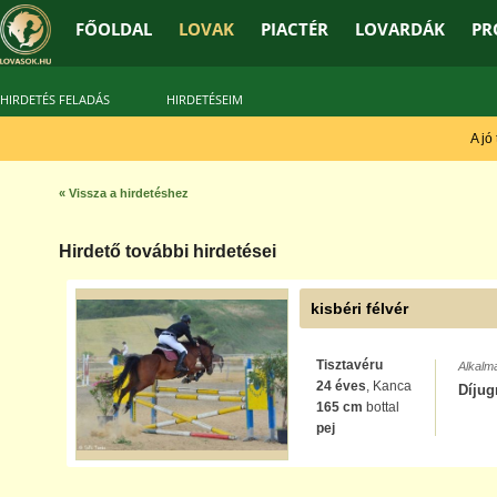
FŐOLDAL
LOVAK
PIACTÉR
LOVARDÁK
PR
HIRDETÉS FELADÁS
HIRDETÉSEIM
A jó t
« Vissza a hirdetéshez
Hirdető további hirdetései
kisbéri félvér
Tisztavéru
Alkalm
24 éves
, Kanca
Díjug
165 cm
bottal
pej