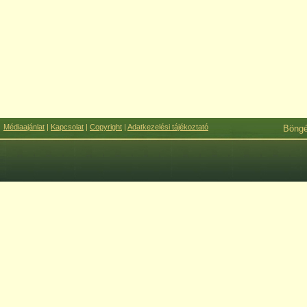
Médiaajánlat
|
Kapcsolat
|
Copyright
|
Adatkezelési tájékoztató
Böng