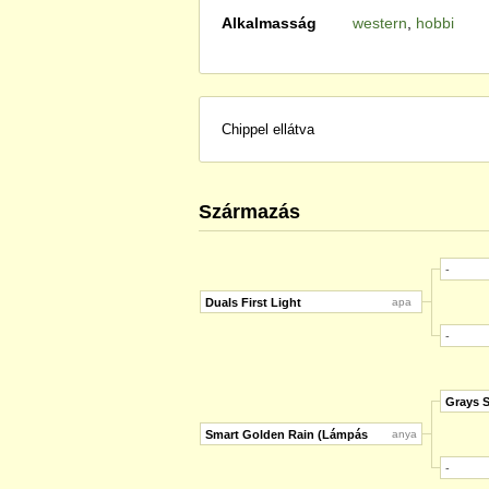
Alkalmasság
western
,
hobbi
Chippel ellátva
Származás
-
Duals First Light
apa
-
Grays S
Smart Golden Rain (Lámpás
anya
-