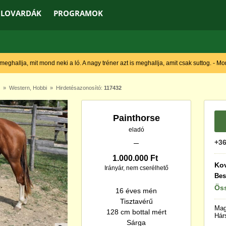
LOVARDÁK
PROGRAMOK
 meghallja, mit mond neki a ló. A nagy tréner azt is meghallja, amit csak suttog. - M
»
Western
,
Hobbi
» Hirdetésazonosító:
117432
Painthorse
eladó
+36
1.000.000 Ft
Ko
Irányár, nem cserélhető
Bes
Öss
16 éves mén
Tisztavérű
Mag
128 cm bottal mért
Hár
Sárga