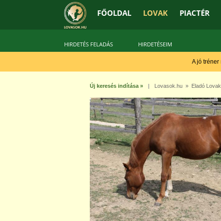
FŐOLDAL
LOVAK
PIACTÉR
HIRDETÉS FELADÁS
HIRDETÉSEIM
A jó tréner
Új keresés indítása »
|
Lovasok.hu
»
Eladó Lovak