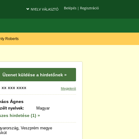
Belépés
|
Regisztráció
NYELV VÁLASZTÓ
onty Roberts
Üzenet küldése a hirdetőnek »
 xx xxx xxxx
Megjelenít
vács Ágnes
zélt nyelvek:
Magyar
zes hirdetése (1) »
yarország, Veszprém megye
skút