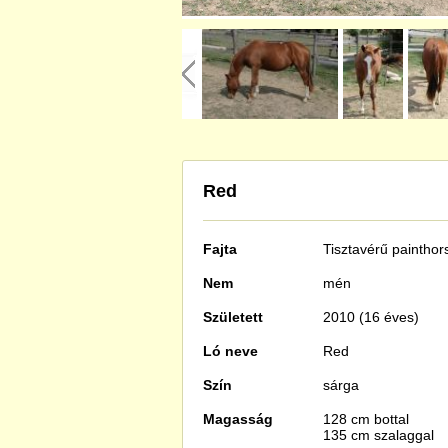
Red
Fajta
Tisztavérű
painthor
Nem
mén
Született
2010 (16 éves)
Ló neve
Red
Szín
sárga
Magasság
128 cm bottal
135 cm szalaggal