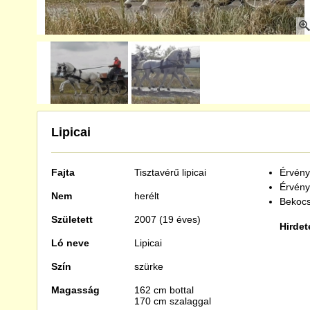
Lipicai
Fajta
Tisztavérű
lipicai
Érvénye
Érvény
Nem
herélt
Bekocs
Született
2007 (19 éves)
Hirdet
Ló neve
Lipicai
Szín
szürke
Magasság
162 cm bottal
170 cm szalaggal