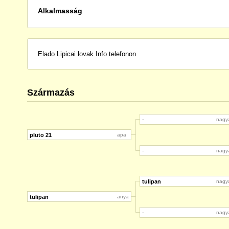
Alkalmasság
Elado Lipicai lovak Info telefonon
Származás
-
nagy
pluto 21
apa
-
nagy
tulipan
nagy
tulipan
anya
-
nagy