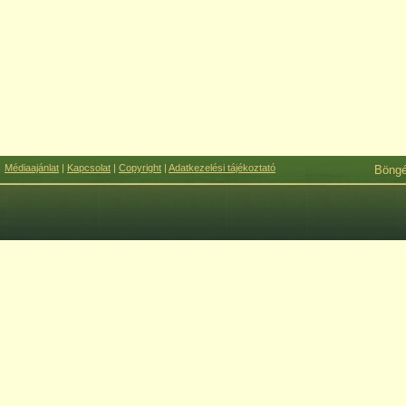
Médiaajánlat
|
Kapcsolat
|
Copyright
|
Adatkezelési tájékoztató
Böng