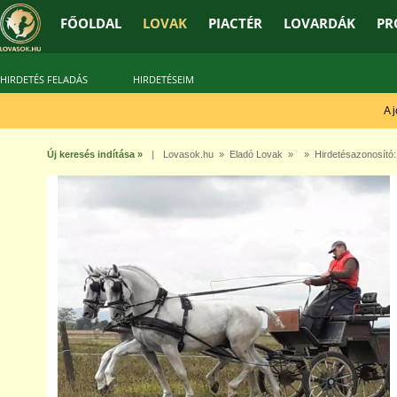
FŐOLDAL
LOVAK
PIACTÉR
LOVARDÁK
PR
HIRDETÉS FELADÁS
HIRDETÉSEIM
A jó 
Új keresés indítása »
|
Lovasok.hu
»
Eladó Lovak
» » Hirdetésazonosító