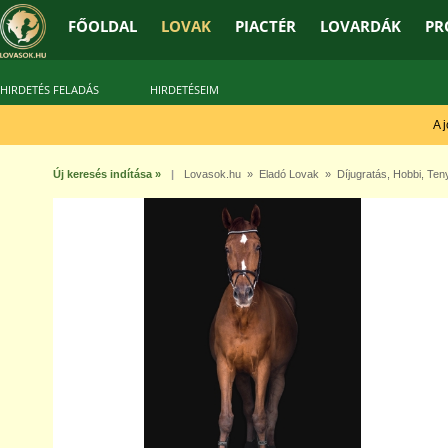
FŐOLDAL
LOVAK
PIACTÉR
LOVARDÁK
PR
HIRDETÉS FELADÁS
HIRDETÉSEIM
A jó 
Új keresés indítása »
|
Lovasok.hu
»
Eladó Lovak
»
Díjugratás
,
Hobbi
,
Ten