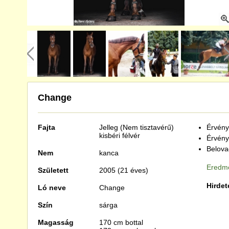
Change
Fajta
Jelleg (Nem tisztavérű)
Érvénye
kisbéri félvér
Érvény
Belova
Nem
kanca
Eredmé
Született
2005 (21 éves)
Hirdet
Ló neve
Change
Szín
sárga
Magasság
170 cm bottal