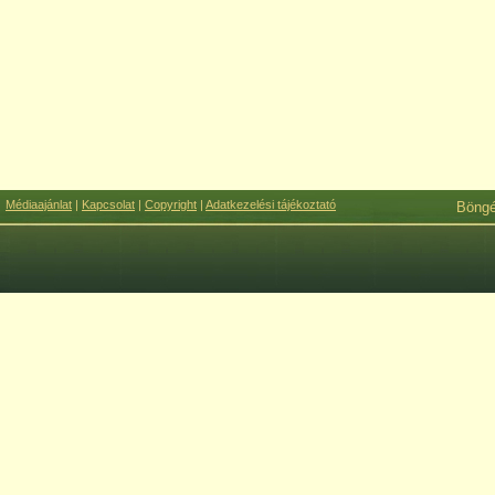
Médiaajánlat
|
Kapcsolat
|
Copyright
|
Adatkezelési tájékoztató
Böng