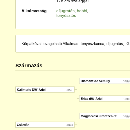
178 cm szalaggal
Alkalmasság
díjugratás
,
hobbi
,
tenyésztés
Körpatkóval lovagolható Alkalmas: tenyészkanca, díjugratás, I
Származás
Diamant de Semilly
nagy
Kalimeris D\\\' Ariel
apa
Erica d\\\' Ariel
nagy
Magyarkeszi Ramzes-89
nagy
Csárdás
anya