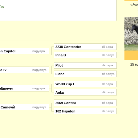
tás
3238 Contender
dédapa
n Capitol
nagyapa
Irina B
dédanya
Pilot
dédapa
id IV
nagyanya
Liane
dédanya
World cup I.
dédapa
eltmeyer
nagyapa
Anka
dédanya
3069 Contini
dédapa
 Carnevál
nagyanya
102 Hajadon
dédanya