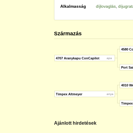
Alkalmasság
díjlovaglás
,
díjugra
Származás
4580 Co
4707 Aranykapu ConCapilot
apa
Port Sa
4010 W
Timpex Altmeyer
anya
Timpex
Ajánlott hirdetések