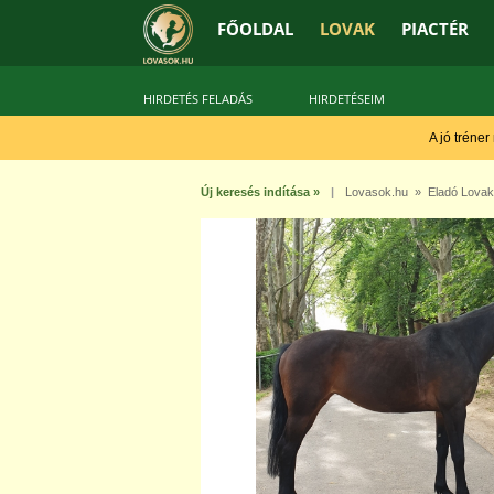
FŐOLDAL
LOVAK
PIACTÉR
HIRDETÉS FELADÁS
HIRDETÉSEIM
A jó tréner
Új keresés indítása »
|
Lovasok.hu
»
Eladó Lovak