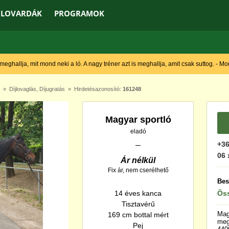
LOVARDÁK
PROGRAMOK
 meghallja, mit mond neki a ló. A nagy tréner azt is meghallja, amit csak suttog. - M
»
Díjlovaglás
,
Díjugratás
» Hirdetésazonosító:
161248
Magyar sportló
eladó
+36
06 
Ár nélkül
Fix ár, nem cserélhető
Bes
14 éves kanca
Öss
Tisztavérű
Mag
169 cm bottal mért
me
Pej