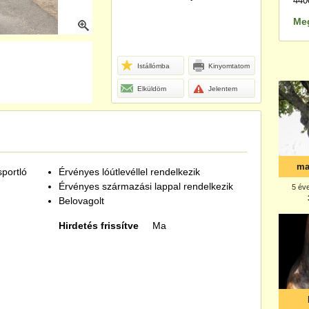
440
Me
Istállómba
Kinyomtatom
Elküldöm
Jelentem
portló
Érvényes lóútlevéllel rendelkezik
Érvényes származási lappal rendelkezik
Belovagolt
Hirdetés frissítve
Ma