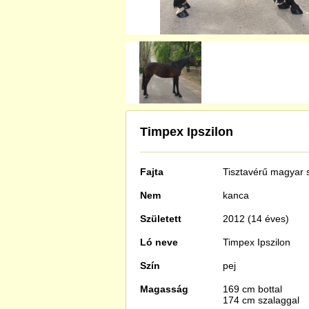
Timpex Ipszilon
Fajta
Tisztavérű
magyar s
Nem
kanca
Született
2012 (14 éves)
Ló neve
Timpex Ipszilon
Szín
pej
Magasság
169 cm bottal
174 cm szalaggal