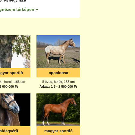
0, Nyíregyháza
gnézem térképen »