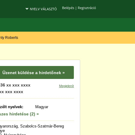
Belépés
|
Regisztráció
NYELV VÁLASZTÓ
onty Roberts
Üzenet küldése a hirdetőnek »
36 xx xxx xxxx
Megjelenít
xx xxx xxxx
zélt nyelvek:
Magyar
zes hirdetése (2) »
yarország, Szabolcs-Szatmár-Bereg
gye