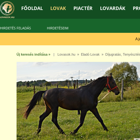
FŐOLDAL
LOVAK
PIACTÉR
LOVARDÁK
PR
HIRDETÉS FELADÁS
HIRDETÉSEIM
A jó 
Új keresés indítása »
|
Lovasok.hu
»
Eladó Lovak
»
Díjugratás
,
Tenyészté