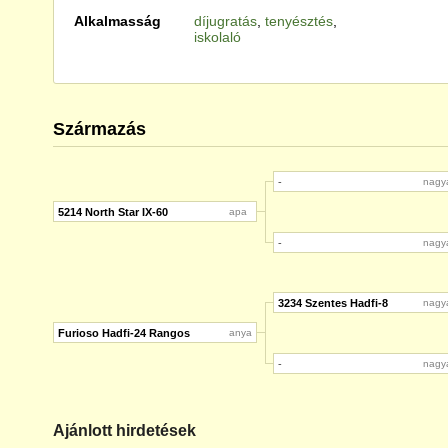
Alkalmasság
díjugratás
,
tenyésztés
,
iskolaló
Származás
-
nagy
5214 North Star IX-60
apa
-
nagy
3234 Szentes Hadfi-8
nagy
Furioso Hadfi-24 Rangos
anya
-
nagy
Ajánlott hirdetések