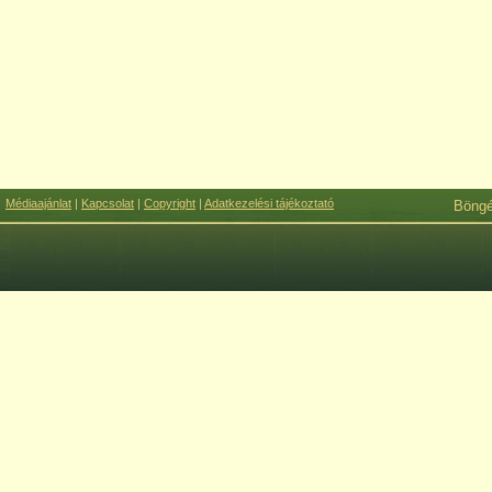
Médiaajánlat
|
Kapcsolat
|
Copyright
|
Adatkezelési tájékoztató
Böng