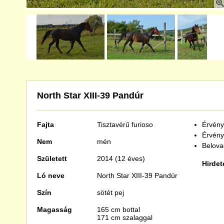
North Star XIII-39 Pandúr
Fajta
Tisztavérű
furioso
Érvénye
Érvény
Nem
mén
Belova
Született
2014 (12 éves)
Hirdet
Ló neve
North Star XIII-39 Pandúr
Szín
sötét pej
Magasság
165 cm bottal
171 cm szalaggal