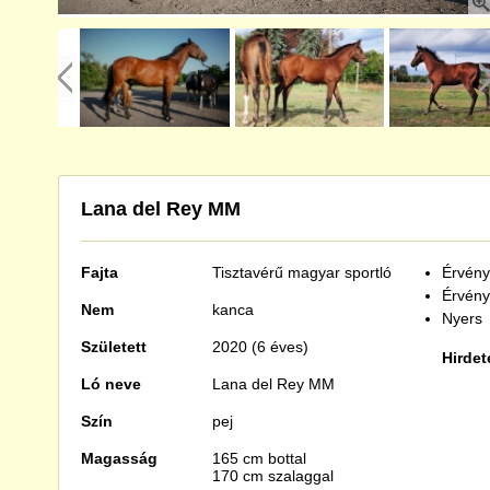
Lana del Rey MM
Fajta
Tisztavérű
magyar sportló
Érvénye
Érvény
Nem
kanca
Nyers
Született
2020 (6 éves)
Hirdet
Ló neve
Lana del Rey MM
Szín
pej
Magasság
165 cm bottal
170 cm szalaggal