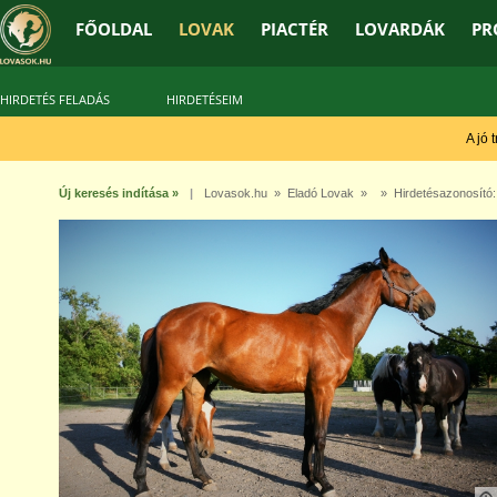
FŐOLDAL
LOVAK
PIACTÉR
LOVARDÁK
PR
HIRDETÉS FELADÁS
HIRDETÉSEIM
A jó tr
Új keresés indítása »
|
Lovasok.hu
»
Eladó Lovak
» » Hirdetésazonosító