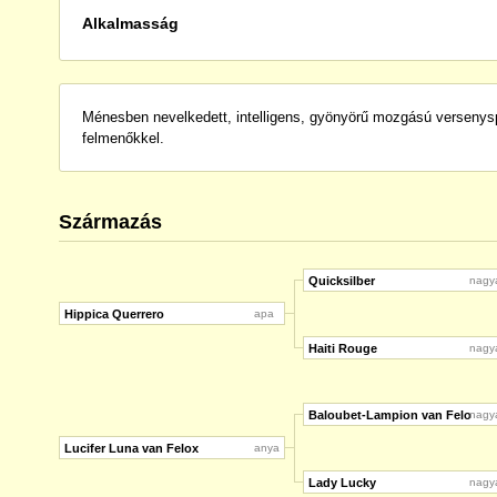
Alkalmasság
Ménesben nevelkedett, intelligens, gyönyörű mozgású versenysp
felmenőkkel.
Származás
Quicksilber
nagy
Hippica Querrero
apa
Haiti Rouge
nagy
Baloubet-Lampion van Felo
nagy
Lucifer Luna van Felox
anya
Lady Lucky
nagy