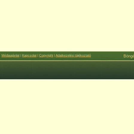
Médiaajánlat
|
Kapcsolat
|
Copyright
|
Adatkezelési tájékoztató
Böng