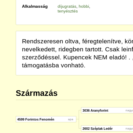
Alkalmasság
díjugratás
,
hobbi
,
tenyésztés
Rendszeresen oltva, féregtelenítve, 
nevelkedett, ridegben tartott. Csak lein
szerződéssel. Kupencek NEM eladó! . 
támogatásba vonható.
Származás
3036 Aranyforint
nagy
4599 Forintos Fenomén
apa
2602 Széplak Ledér
nagy