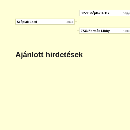
3059 Széplak X-117
nagy
Széplak Lotti
anya
2733 Formás Libby
nagy
Ajánlott hirdetések