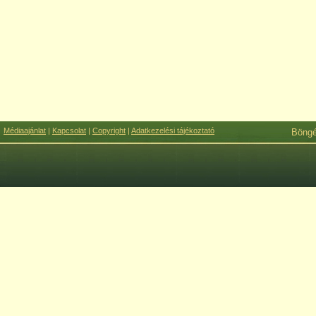
Médiaajánlat
|
Kapcsolat
|
Copyright
|
Adatkezelési tájékoztató
Böng