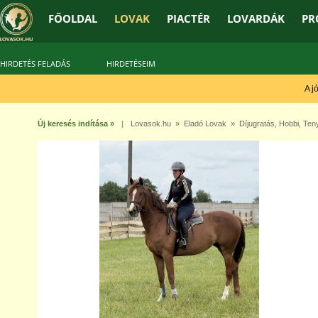
FŐOLDAL
LOVAK
PIACTÉR
LOVARDÁK
PR
HIRDETÉS FELADÁS
HIRDETÉSEIM
A jó t
Új keresés indítása »
|
Lovasok.hu
»
Eladó Lovak
»
Díjugratás
,
Hobbi
,
Ten