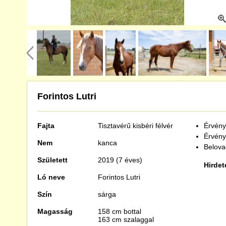
Forintos Lutri
Fajta
Tisztavérű
kisbéri félvér
Érvénye
Érvény
Nem
kanca
Belova
Született
2019 (7 éves)
Hirdet
Ló neve
Forintos Lutri
Szín
sárga
Magasság
158 cm bottal
163 cm szalaggal