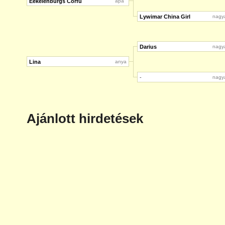
Eekelenburgs Corfu
apa
Lywimar China Girl
nagy
Darius
nagy
Lina
anya
-
nagy
Ajánlott hirdetések