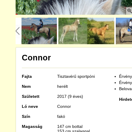
Connor
Fajta
Tisztavérű
sportpóni
Érvénye
Érvény
Nem
herélt
Belova
Született
2017 (9 éves)
Hirdet
Ló neve
Connor
Szín
fakó
Magasság
147 cm bottal
153 cm szalaggal