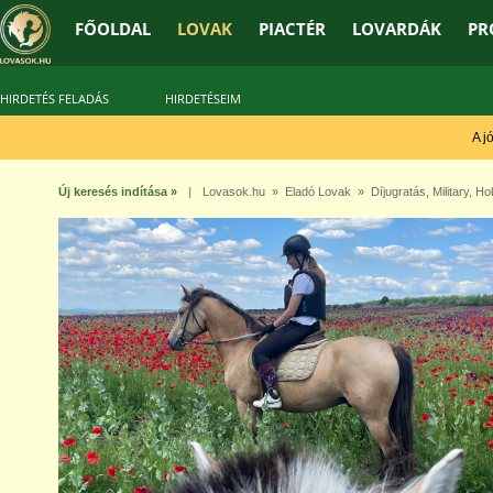
FŐOLDAL
LOVAK
PIACTÉR
LOVARDÁK
PR
HIRDETÉS FELADÁS
HIRDETÉSEIM
A jó t
Új keresés indítása »
|
Lovasok.hu
»
Eladó Lovak
»
Díjugratás
,
Military
,
Ho