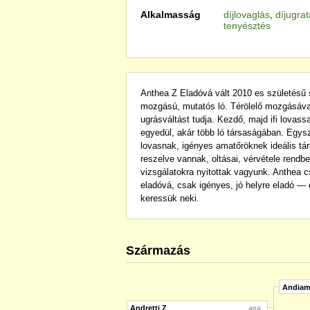
Alkalmasság
díjlovaglás
,
díjugra
tenyésztés
Anthea Z Eladóvá vált 2010 es születésű
mozgású, mutatós ló. Térölelő mozgásával,
ugrásváltást tudja. Kezdő, majd ifi lovass
egyedül, akár több ló társaságában. Egyszer
lovasnak, igényes amatőröknek ideális tá
reszelve vannak, oltásai, vérvétele rendbe
vizsgálatokra nyitottak vagyunk. Anthea c
eladóvá, csak igényes, jó helyre eladó — 
keressük neki.
Származás
Andiam
Andretti Z
apa