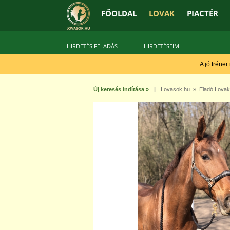
FŐOLDAL
LOVAK
PIACTÉR
HIRDETÉS FELADÁS
HIRDETÉSEIM
A jó tréner
Új keresés indítása »
|
Lovasok.hu
»
Eladó Lovak