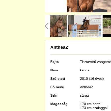
AntheaZ
Fajta
Tisztavérű
zangers
Nem
kanca
Született
2010 (16 éves)
Ló neve
AntheaZ
Szín
sárga
Magasság
170 cm bottal
173 cm szalaggal