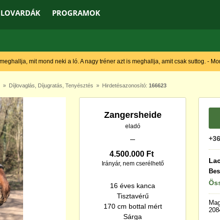
LOVARDÁK
PROGRAMOK
 meghallja, mit mond neki a ló. A nagy tréner azt is meghallja, amit csak suttog. - M
»
Díjlovaglás
,
Díjugratás
,
Tenyésztés
» Hirdetésazonosító:
166623
Zangersheide
eladó
+36
4.500.000 Ft
Lac
Irányár, nem cserélhető
Bes
Öss
16 éves kanca
Tisztavérű
Mag
170 cm bottal mért
208
Sárga