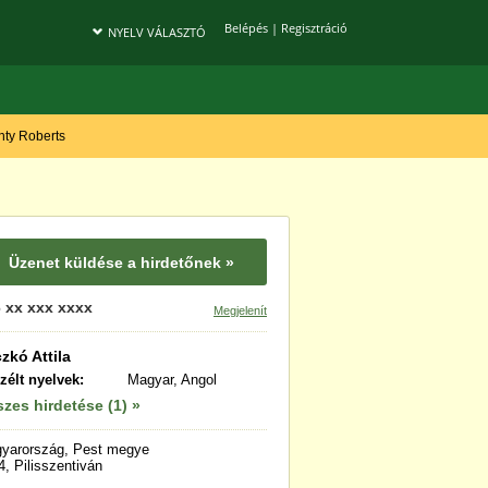
Belépés
|
Regisztráció
NYELV VÁLASZTÓ
onty Roberts
Üzenet küldése a hirdetőnek »
 xx xxx xxxx
Megjelenít
zkó Attila
zélt nyelvek:
Magyar, Angol
zes hirdetése (1) »
yarország, Pest megye
4, Pilisszentiván