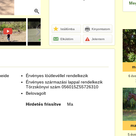
Me
Istállómba
Kinyomtatom
Elküldöm
Jelentem
heide
Érvényes lóútlevéllel rendelkezik
Érvényes származási lappal rendelkezik
Törzskönyvi szám 056015Z55726310
Belovagolt
Hirdetés frissítve
Ma