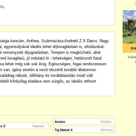
tás
,
 sárga kancám, Anthea. Származása Andretti Z X Darco. Nagy
 egyensúlyával ideális lehet díjlovaglásban is, eltolásokat,
al versenyzett díjugratásban. Terepen is megbízható, akár
ű lovaglású, jó indulatú ló - tehetséges, határozott fiatal
rsa lehet még sok sok évig. Egészséges, fogai rendszeresen
n van, igény esetén a vevő részéről további állatorvosi
saládtag nálunk, időhiány és továbbtanulás miatt vált
ebből kifolyólag eladása nem sürgős, az ideális otthont
Animo
dédapa
o Z
nagyapa
Taj Mahal X
dédanya