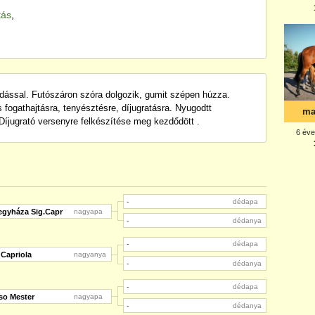
tás
,
udással. Futószáron szóra dolgozik, gumit szépen húzza.
fogathajtásra, tenyésztésre, díjugratásra. Nyugodtt
íjugrató versenyre felkészítése meg kezdődött .
-
dédapa
egyháza Sig.Capr
nagyapa
-
dédanya
-
dédapa
 Capriola
nagyanya
-
dédanya
-
dédapa
so Mester
nagyapa
-
dédanya