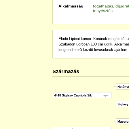
Alkalmasság
fogathajtás
,
díjugra
tenyésztés
Eladó Lipicai kanca. Korának megfelelő t
Szabadon ugróban 130 cm ugrik. Alkalmas 
idegrendszerű kezdő lovasoknak ajánlom.D
Származás
Hetény
4418 Siglavy Capriola Sik
apa
Siglavy
Maesto