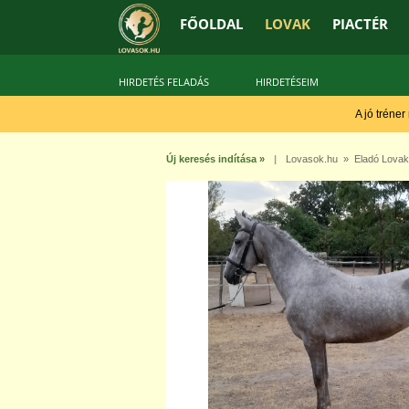
FŐOLDAL
LOVAK
PIACTÉR
HIRDETÉS FELADÁS
HIRDETÉSEIM
A jó tréner
Új keresés indítása »
|
Lovasok.hu
»
Eladó Lovak