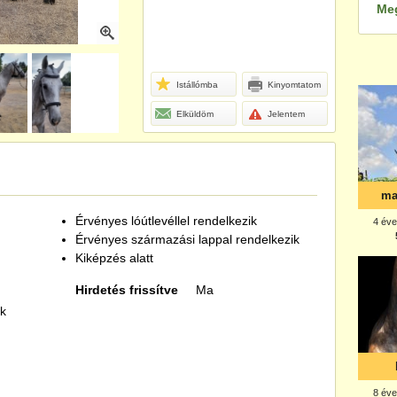
Me
Istállómba
Kinyomtatom
Elküldöm
Jelentem
Érvényes lóútlevéllel rendelkezik
Érvényes származási lappal rendelkezik
Kiképzés alatt
Hirdetés frissítve
Ma
kk