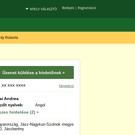
Belépés
|
Regisztráció
NYELV VÁLASZTÓ
onty Roberts
Üzenet küldése a hirdetőnek »
 xx xxx xxxx
Megjelenít
ai Andrea
zélt nyelvek:
Angol
zes hirdetése (2) »
yarország, Jász-Nagykun-Szolnok megye
0, Jászberény