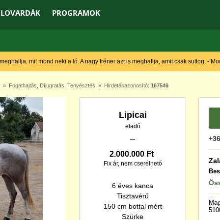
LOVARDÁK
PROGRAMOK
 meghallja, mit mond neki a ló. A nagy tréner azt is meghallja, amit csak suttog. - M
»
Fogathajtás
,
Díjugratás
,
Tenyésztés
» Hirdetésazonosító:
167546
Lipicai
eladó
+36
2.000.000 Ft
Zal
Fix ár, nem cserélhető
Bes
Öss
6 éves kanca
Tisztavérű
Mag
150 cm bottal mért
510
Szürke