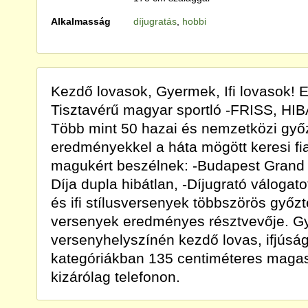
Alkalmasság
díjugratás
,
hobbi
Kezdő lovasok, Gyermek, Ifi lovasok! 
Tisztavérű magyar sportló -FRISS, HI
Több mint 50 hazai és nemzetközi gy
eredményekkel a háta mögött keresi fi
magukért beszélnek: -Budapest Grand 
Díja dupla hibátlan, -Díjugrató válogato
és ifi stílusversenyek többszörös győzt
versenyek eredményes résztvevője. Gy
versenyhelyszínén kezdő lovas, ifjúsági
kategóriákban 135 centiméteres magas
kizárólag telefonon.