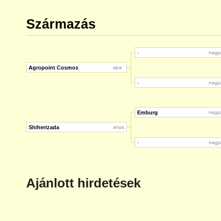
Származás
-
nagy
Agropoint Cosmos
apa
-
nagy
Emburg
nagy
Shiherizada
anya
-
nagy
Ajánlott hirdetések