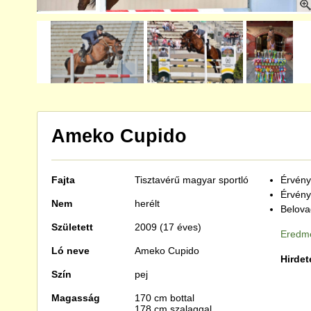
Ameko Cupido
Fajta
Tisztavérű
magyar sportló
Érvénye
Érvény
Nem
herélt
Belova
Született
2009 (17 éves)
Eredmé
Ló neve
Ameko Cupido
Hirdet
Szín
pej
Magasság
170 cm bottal
178 cm szalaggal