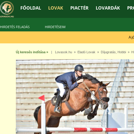
FŐOLDAL
LOVAK
PIACTÉR
LOVARDÁK
PR
HIRDETÉS FELADÁS
HIRDETÉSEIM
A jó t
Új keresés indítása »
|
Lovasok.hu
»
Eladó Lovak
»
Díjugratás
,
Hobbi
» Hi