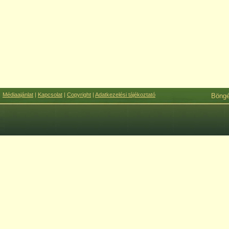
Médiaajánlat
|
Kapcsolat
|
Copyright
|
Adatkezelési tájékoztató
Böng