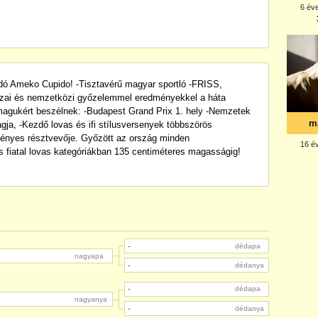
adó Ameko Cupido! -Tisztavérű magyar sportló -FRISS,
zai és nemzetközi győzelemmel eredményekkel a háta
 magukért beszélnek: -Budapest Grand Prix 1. hely -Nemzetek
tagja, -Kezdő lovas és ifi stílusversenyek többszörös
ényes résztvevője. Győzött az ország minden
s fiatal lovas kategóriákban 135 centiméteres magasságig!
-
dédapa
nagyapa
-
dédanya
-
dédapa
nagyanya
-
dédanya