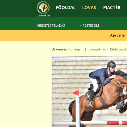
FŐOLDAL
LOVAK
PIACTÉR
HIRDETÉS FELADÁS
HIRDETÉSEIM
A jó tréner
Új keresés indítása »
|
Lovasok.hu
»
Eladó Lovak