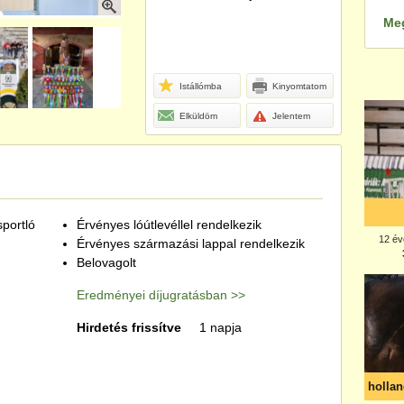
Me
Istállómba
Kinyomtatom
Elküldöm
Jelentem
portló
Érvényes lóútlevéllel rendelkezik
Érvényes származási lappal rendelkezik
Belovagolt
Eredményei díjugratásban >>
Hirdetés frissítve
1 napja