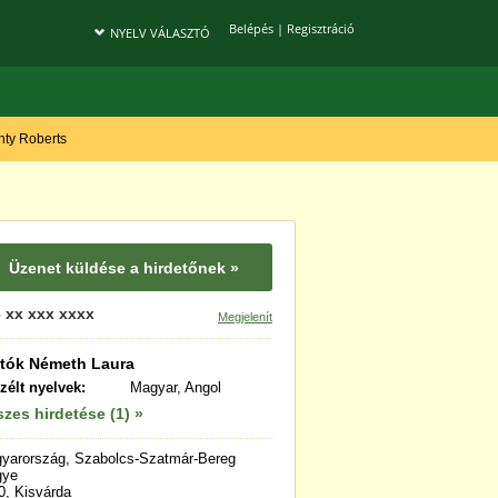
Belépés
|
Regisztráció
NYELV VÁLASZTÓ
onty Roberts
Üzenet küldése a hirdetőnek »
 xx xxx xxxx
Megjelenít
tók Németh Laura
zélt nyelvek:
Magyar, Angol
zes hirdetése (1) »
yarország, Szabolcs-Szatmár-Bereg
gye
0, Kisvárda