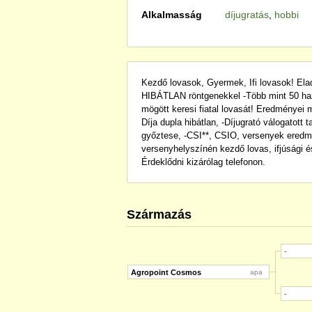
Alkalmasság
díjugratás
,
hobbi
Kezdő lovasok, Gyermek, Ifi lovasok! El
HIBÁTLAN röntgenekkel -Több mint 50 ha
mögött keresi fiatal lovasát! Eredményei
Díja dupla hibátlan, -Díjugrató válogatott 
győztese, -CSI**, CSIO, versenyek eredm
versenyhelyszínén kezdő lovas, ifjúsági é
Érdeklődni kizárólag telefonon.
Származás
-
Agropoint Cosmos
apa
-