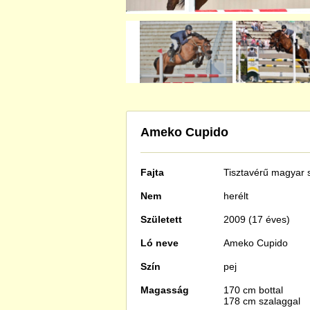
Ameko Cupido
Fajta
Tisztavérű
magyar s
Nem
herélt
Született
2009 (17 éves)
Ló neve
Ameko Cupido
Szín
pej
Magasság
170 cm bottal
178 cm szalaggal