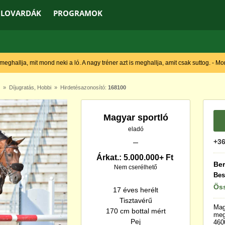
LOVARDÁK
PROGRAMOK
 meghallja, mit mond neki a ló. A nagy tréner azt is meghallja, amit csak suttog. - M
»
Díjugratás
,
Hobbi
» Hirdetésazonosító:
168100
Magyar sportló
eladó
+36
Árkat.: 5.000.000+ Ft
Ber
Nem cserélhető
Bes
Öss
17 éves herélt
Tisztavérű
Mag
170 cm bottal mért
me
Pej
460