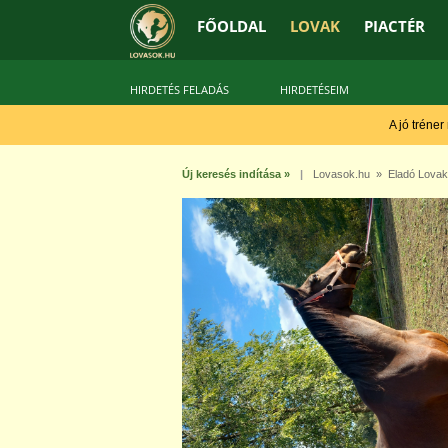
FŐOLDAL
LOVAK
PIACTÉR
HIRDETÉS FELADÁS
HIRDETÉSEIM
A jó tréner
Új keresés indítása »
|
Lovasok.hu
»
Eladó Lovak