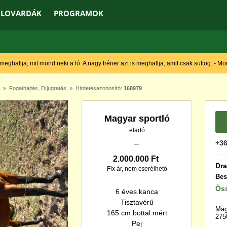
LOVARDÁK
PROGRAMOK
 meghallja, mit mond neki a ló. A nagy tréner azt is meghallja, amit csak suttog. - M
»
Fogathajtás
,
Díjugratás
» Hirdetésazonosító:
168979
Magyar sportló
eladó
+36
2.000.000 Ft
Dra
Fix ár, nem cserélhető
Bes
Öss
6 éves kanca
Tisztavérű
Mag
165 cm bottal mért
275
Pej