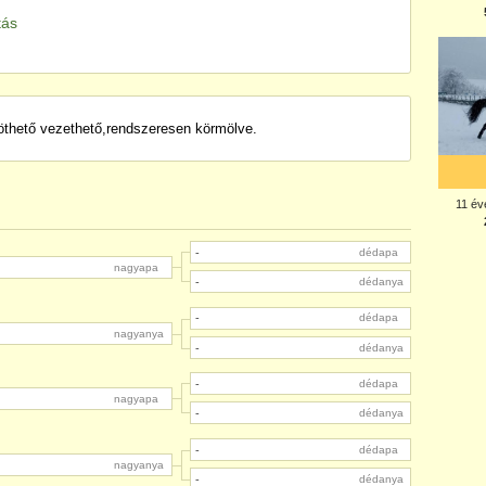
tás
öthető vezethető,rendszeresen körmölve.
-
dédapa
nagyapa
-
dédanya
-
dédapa
nagyanya
-
dédanya
-
dédapa
nagyapa
-
dédanya
-
dédapa
nagyanya
-
dédanya