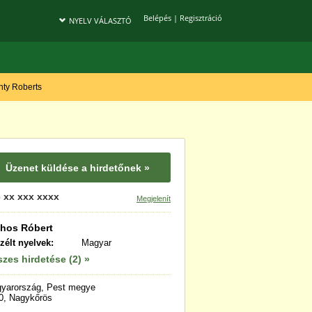
Belépés
|
Regisztráció
NYELV VÁLASZTÓ
onty Roberts
Üzenet küldése a hirdetőnek »
 xx xxx xxxx
Megjelenít
hos Róbert
zélt nyelvek:
Magyar
zes hirdetése (2) »
yarország, Pest megye
0, Nagykőrös