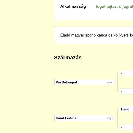
Alkalmasság
fogathajtás
,
díjugra
Eladó magyar sporló kanca csikó.Nyers k
Származás
-
Pm Balougraf
apa
-
Hand
Hand Fodros
anya
-