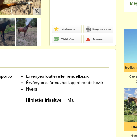
Me
Istállómba
Kinyomtatom
Elküldöm
Jelentem
portló
Érvényes lóútlevéllel rendelkezik
Érvényes származási lappal rendelkezik
Nyers
Hirdetés frissítve
Ma