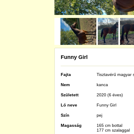
Funny Girl
Fajta
Tisztavérű
magyar s
Nem
kanca
Született
2020 (6 éves)
Ló neve
Funny Girl
Szín
pej
Magasság
165 cm bottal
177 cm szalaggal