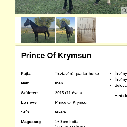
Prince Of Krymsun
Fajta
Tisztavérű
quarter horse
Érvénye
Érvény
Nem
mén
Belova
Született
2015 (11 éves)
Hirdet
Ló neve
Prince Of Krymsun
Szín
fekete
Magasság
160 cm bottal
165 cm szalaggal