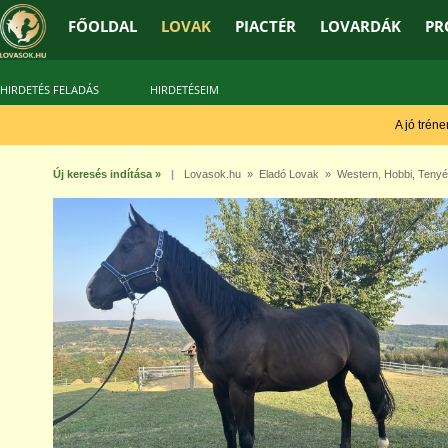
FŐOLDAL
LOVAK
PIACTÉR
LOVARDÁK
PR
HIRDETÉS FELADÁS
HIRDETÉSEIM
A jó tréner 
Új keresés indítása »
|
Lovasok.hu
»
Eladó Lovak
»
Western
,
Hobbi
,
Tenyé