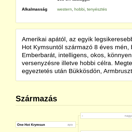
Alkalmasság
western
,
hobbi
,
tenyésztés
Amerikai apától, az egyik legsikerese
Hot Kymsuntól származó 8 éves mén, 
Emberbarát, intelligens, okos, könnyen
versenyzésre illetve hobbi célra. Megt
egyeztetés után Bükkösdön, Armbruszt
Származás
-
nagy
One Hot Krymsun
apa