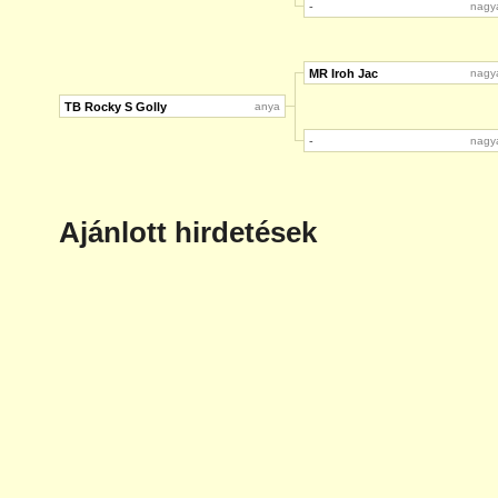
-
nagy
MR Iroh Jac
nagy
TB Rocky S Golly
anya
-
nagy
Ajánlott hirdetések