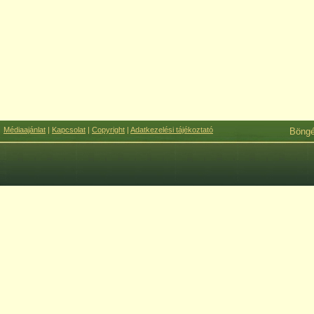
Médiaajánlat
|
Kapcsolat
|
Copyright
|
Adatkezelési tájékoztató
Böng