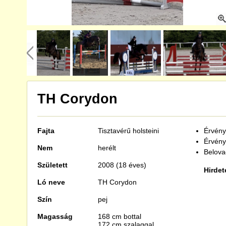
TH Corydon
Fajta
Tisztavérű
holsteini
Érvénye
Érvény
Nem
herélt
Belova
Született
2008 (18 éves)
Hirdet
Ló neve
TH Corydon
Szín
pej
Magasság
168 cm bottal
172 cm szalaggal