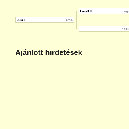
Lavall II
nagy
Jula I
anya
-
nagy
Ajánlott hirdetések