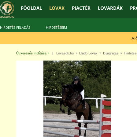
FŐOLDAL
LOVAK
PIACTÉR
LOVARDÁK
PR
HIRDETÉS FELADÁS
HIRDETÉSEIM
A jó t
Új keresés indítása »
|
Lovasok.hu
»
Eladó Lovak
»
Díjugratás
» Hirdetés