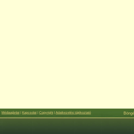
Médiaajánlat
|
Kapcsolat
|
Copyright
|
Adatkezelési tájékoztató
Böng