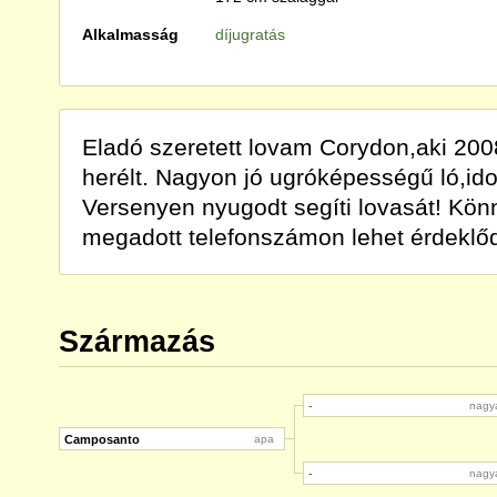
Alkalmasság
díjugratás
Eladó szeretett lovam Corydon,aki 2008
herélt. Nagyon jó ugróképességű ló,ido
Versenyen nyugodt segíti lovasát! Könn
megadott telefonszámon lehet érdeklő
Származás
-
nagy
Camposanto
apa
-
nagy