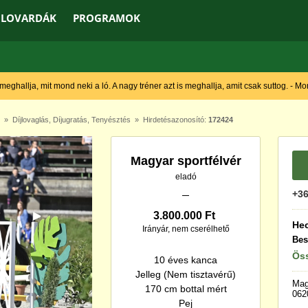
LOVARDÁK
PROGRAMOK
 meghallja, mit mond neki a ló. A nagy tréner azt is meghallja, amit csak suttog. - M
»
Díjlovaglás
,
Díjugratás
,
Tenyésztés
» Hirdetésazonosító:
172424
Magyar sportfélvér
eladó
+36
3.800.000 Ft
Hec
Irányár, nem cserélhető
Bes
Öss
10 éves kanca
Jelleg (Nem tisztavérű)
Mag
170 cm bottal mért
062
Pej