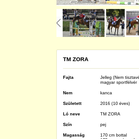
TM ZORA
Fajta
Jelleg (Nem tisztav
magyar sportfélvér
Nem
kanca
Született
2016 (10 éves)
Ló neve
TM ZORA
Szín
pej
Magasság
170 cm bottal