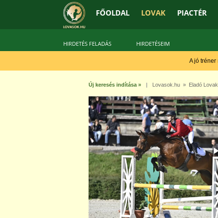
FŐOLDAL
LOVAK
PIACTÉR
HIRDETÉS FELADÁS
HIRDETÉSEIM
A jó tréner
Új keresés indítása »
|
Lovasok.hu
»
Eladó Lovak