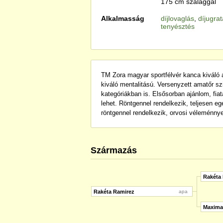
175 cm szalaggal
Alkalmasság
díjlovaglás
,
díjugra
tenyésztés
TM Zora magyar sportfélvér kanca kiváló 
kiváló mentalitású. Versenyzett amatőr s
kategóriákban is. Elsősorban ajánlom, fiat
lehet. Röntgennel rendelkezik, teljesen e
röntgennel rendelkezik, orvosi véleménnye
Származás
Rakéta 
Rakéta Ramirez
apa
Maxima 