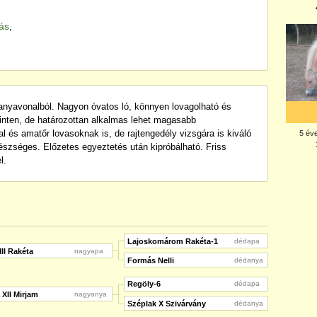
tás
,
anyavonalból. Nagyon óvatos ló, könnyen lovagolható és
zinten, de határozottan alkalmas lehet magasabb
al és amatőr lovasoknak is, de rajtengedély vizsgára is kiváló
gészséges. Előzetes egyeztetés után kipróbálható. Friss
l.
Lajoskomárom Rakéta-1
dédapa
III Rakéta
nagyapa
Formás Nelli
dédanya
Regöly-6
dédapa
XII Mirjam
nagyanya
Széplak X Szivárvány
dédanya