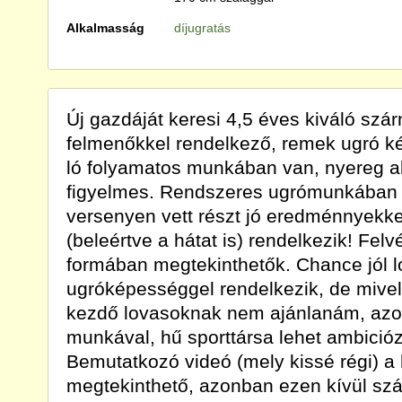
Alkalmasság
díjugratás
Új gazdáját keresi 4,5 éves kiváló szá
felmenőkkel rendelkező, remek ugró ké
ló folyamatos munkában van, nyereg al
figyelmes. Rendszeres ugrómunkában á
versenyen vett részt jó eredménnyekkel
(beleértve a hátat is) rendelkezik! Felv
formában megtekinthetők. Chance jól l
ugróképességgel rendelkezik, de mivel 
kezdő lovasoknak nem ajánlanám, azo
munkával, hű sporttársa lehet ambició
Bemutatkozó videó (mely kissé régi) a
megtekinthető, azonban ezen kívül szá