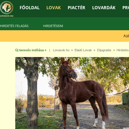
FŐOLDAL
LOVAK
PIACTÉR
LOVARDÁK
PR
HIRDETÉS FELADÁS
HIRDETÉSEIM
A jó t
Új keresés indítása »
|
Lovasok.hu
»
Eladó Lovak
»
Díjugratás
» Hirdetés