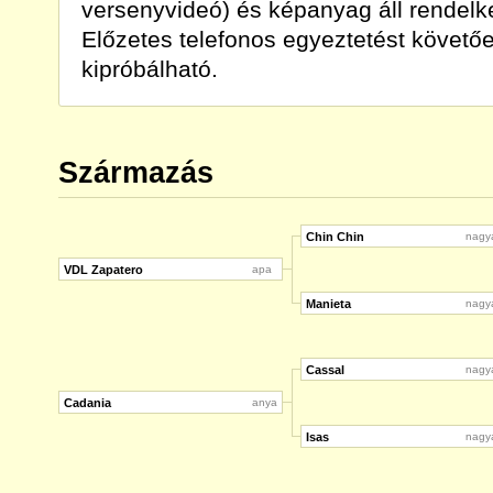
versenyvideó) és képanyag áll rendelke
Előzetes telefonos egyeztetést követőe
kipróbálható.
Származás
Chin Chin
nagy
VDL Zapatero
apa
Manieta
nagy
Cassal
nagy
Cadania
anya
Isas
nagy