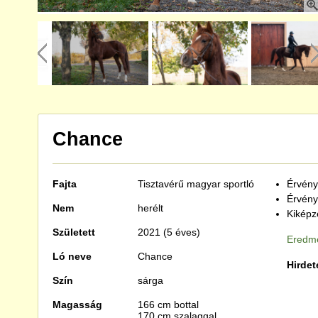
Chance
Fajta
Tisztavérű
magyar sportló
Érvénye
Érvény
Nem
herélt
Kiképzé
Született
2021 (5 éves)
Eredmé
Ló neve
Chance
Hirdet
Szín
sárga
Magasság
166 cm bottal
170 cm szalaggal