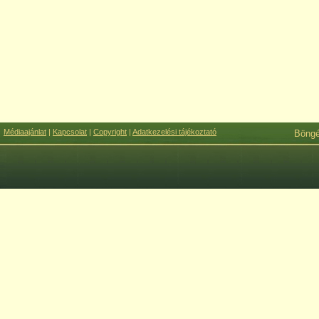
Médiaajánlat
|
Kapcsolat
|
Copyright
|
Adatkezelési tájékoztató
Böng