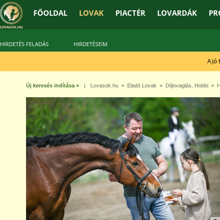
FŐOLDAL
LOVAK
PIACTÉR
LOVARDÁK
PR
HIRDETÉS FELADÁS
HIRDETÉSEIM
A jó tré
Új keresés indítása »
|
Lovasok.hu
»
Eladó Lovak
»
Díjlovaglás
,
Hobbi
» Hi