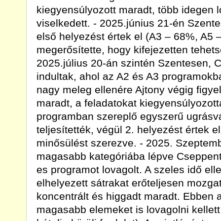
kiegyensúlyozott maradt, több idegen l
viselkedett. - 2025.június 21-én Szent
első helyezést értek el (A3 – 68%, A5 
megerősítette, hogy kifejezetten tehets
2025.július 20-án szintén Szentesen,
indultak, ahol az A2 és A3 programokb
nagy meleg ellenére Ajtony végig figy
maradt, a feladatokat kiegyensúlyozott
programban szereplő egyszerű ugrásvál
teljesítették, végül 2. helyezést értek e
minősülést szerezve. - 2025. Szeptemb
magasabb kategóriába lépve Cseppentő
es programot lovagolt. A szeles idő ell
elhelyezett sátrakat erőteljesen mozga
koncentrált és higgadt maradt. Ebben
magasabb elemeket is lovagolni kellett