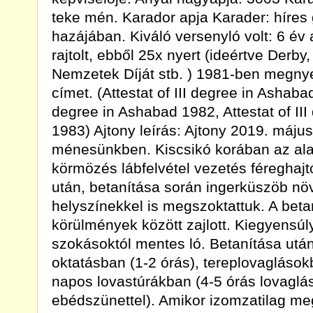
teke mén. Karador apja Karader: híres 
hazájában. Kiváló versenyló volt: 6 év 
rajtolt, ebből 25x nyert (ideértve Derby,
Nemzetek Díját stb. ) 1981-ben megnye
címet. (Attestat of III degree in Ashabad
degree in Ashabad 1982, Attestat of II
1983) Ajtony leírás: Ajtony 2019. máju
ménesünkben. Kiscsikó korában az al
körmözés lábfelvétel vezetés féreghaj
után, betanítása során ingerküszöb növ
helyszínekkel is megszoktattuk. A beta
körülmények között zajlott. Kiegyensúl
szokásoktól mentes ló. Betanítása után
oktatásban (1-2 órás), tereplovaglások
napos lovastúrákban (4-5 órás lovaglás
ebédszünettel). Amikor izomzatilag me