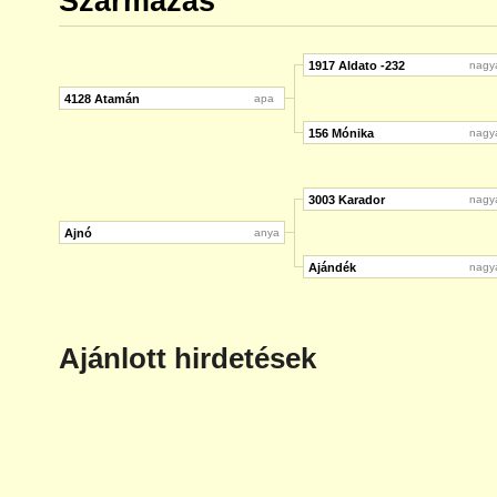
Származás
1917 Aldato -232
nagy
4128 Atamán
apa
156 Mónika
nagy
3003 Karador
nagy
Ajnó
anya
Ajándék
nagy
Ajánlott hirdetések