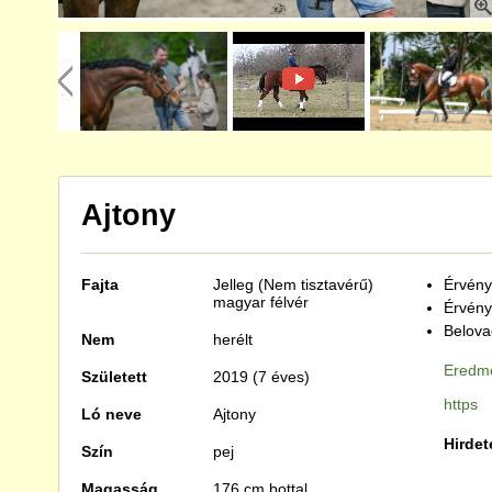
Ajtony
Fajta
Jelleg (Nem tisztavérű)
Érvénye
magyar félvér
Érvény
Belova
Nem
herélt
Eredmé
Született
2019 (7 éves)
https
Ló neve
Ajtony
Hirdet
Szín
pej
Magasság
176 cm bottal