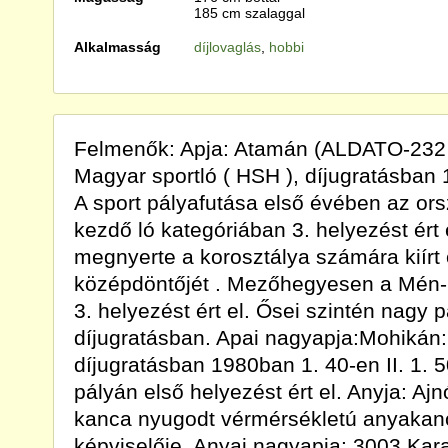
185 cm szalaggal
Alkalmasság
díjlovaglás
,
hobbi
Felmenők: Apja: Atamán (ALDATO-232
Magyar sportló ( HSH ), díjugratásban 
A sport pályafutása első évében az o
kezdő ló kategóriában 3. helyezést ért
megnyerte a korosztálya számára kiírt
középdöntőjét . Mezőhegyesen a Mén-
3. helyezést ért el. Ősei szintén nagy
díjugratásban. Apai nagyapja:Mohikán
díjugratásban 1980ban 1. 40-en II. 1. 5
pályán első helyezést ért el. Anyja: Aj
kanca nyugodt vérmérsékletú anyakanc
képviselője. Anyai nagyapja: 3003 Kara