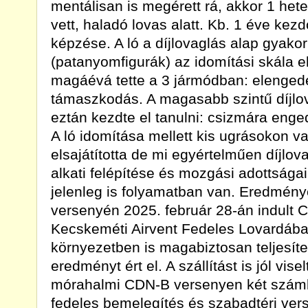
mentálisan is megérett rá, akkor 1 hete
vett, haladó lovas alatt. Kb. 1 éve kez
képzése. A ló a díjlovaglás alap gyakorl
(patanyomfigurák) az idomítási skála e
magáévá tette a 3 jármódban: elenged
támaszkodás. A magasabb szintű díjlo
eztán kezdte el tanulni: csizmára enged
A ló idomítása mellett kis ugrásokon va
elsajátította de mi egyértelműen díjlova
alkati felépítése és mozgási adottságai
jelenleg is folyamatban van. Eredményei
versenyén 2025. február 28-án indult 
Kecskeméti Airvent Fedeles Lovardába
környezetben is magabiztosan teljesíte
eredményt ért el. A szállítást is jól vise
mórahalmi CDN-B versenyen két számba
fedeles bemelegítés és szabadtéri vers