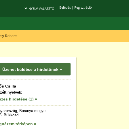
Belépés
|
Regisztráció
NYELV VÁLASZTÓ
onty Roberts
Üzenet küldése a hirdetőnek »
ős Csilla
zélt nyelvek:
zes hirdetése (1) »
yarország, Baranya megye
5, Bükkösd
gnézem térképen »