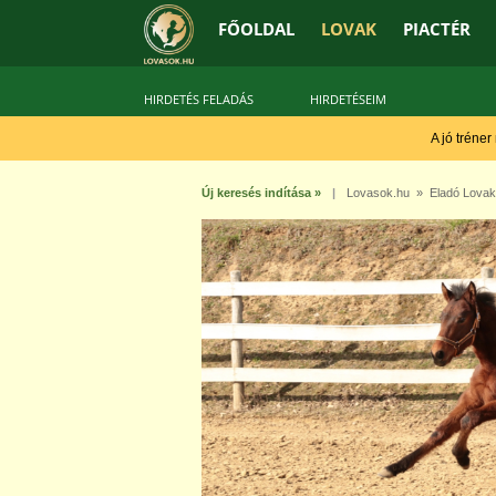
FŐOLDAL
LOVAK
PIACTÉR
HIRDETÉS FELADÁS
HIRDETÉSEIM
A jó tréner
Új keresés indítása »
|
Lovasok.hu
»
Eladó Lovak