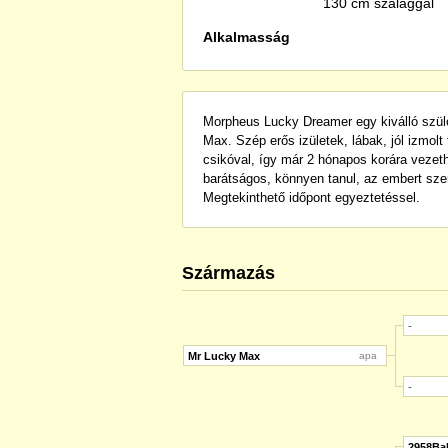
130 cm szalaggal
Alkalmasság
Morpheus Lucky Dreamer egy kiválló szülő
Max. Szép erős izületek, lábak, jól izmolt
csikóval, így már 2 hónapos korára vezethe
barátságos, könnyen tanul, az embert szer
Megtekinthető időpont egyeztetéssel.
Származás
-
Mr Lucky Max
apa
-
2958Bak