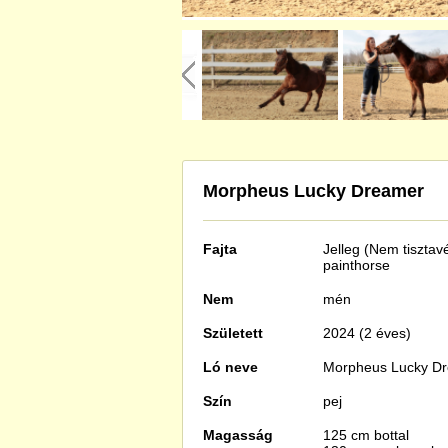
Morpheus Lucky Dreamer
Fajta
Jelleg (Nem tisztav
painthorse
Nem
mén
Született
2024 (2 éves)
Ló neve
Morpheus Lucky D
Szín
pej
Magasság
125 cm bottal