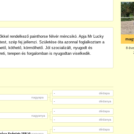
kkel rendelkező painthorse félvér méncsikó. Apja Mr Lucky
 test, szép fej jellemzi. Születése óta azonnal foglalkoztam a
tő, köthető, körmölhető. Jól szocializált, nyugodt és
eti, terepen és forgalomban is nyugodtan viselkedik.
-
dédapa
nagyapa
-
dédanya
-
dédapa
nagyanya
-
dédanya
-
dédapa
óca Széplak-158 Vi
nagyapa