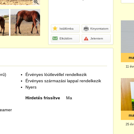
Istállómba
Kinyomtatom
Elküldöm
Jelentem
érű)
Érvényes lóútlevéllel rendelkezik
Érvényes származási lappal rendelkezik
Nyers
Hirdetés frissítve
Ma
reamer