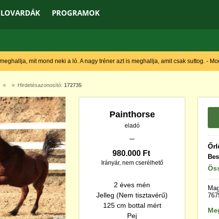
LOVARDÁK
PROGRAMOK
 meghallja, mit mond neki a ló. A nagy tréner azt is meghallja, amit csak suttog. - M
» » Hirdetésazonosító:
172735
Painthorse
eladó
Őrl
980.000 Ft
Bes
Irányár, nem cserélhető
Öss
2 éves mén
Mag
Jelleg (Nem tisztavérű)
767
125 cm bottal mért
Me
Pej