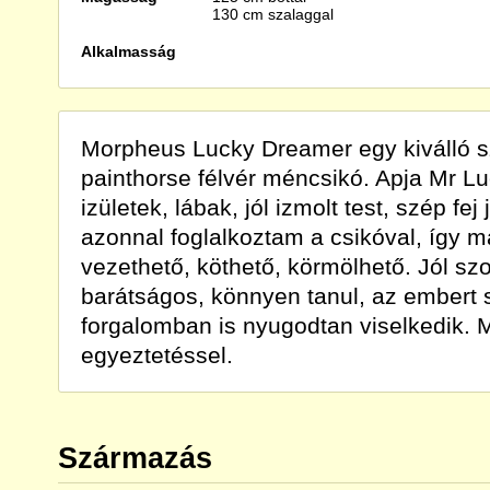
130 cm szalaggal
Alkalmasság
Morpheus Lucky Dreamer egy kiválló s
painthorse félvér méncsikó. Apja Mr L
izületek, lábak, jól izmolt test, szép fej
azonnal foglalkoztam a csikóval, így 
vezethető, köthető, körmölhető. Jól szo
barátságos, könnyen tanul, az embert s
forgalomban is nyugodtan viselkedik. 
egyeztetéssel.
Származás