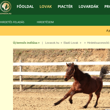
FŐOLDAL
LOVAK
PIACTÉR
LOVARDÁK
PR
HIRDETÉS FELADÁS
HIRDETÉSEIM
A jó 
Új keresés indítása »
|
Lovasok.hu
»
Eladó Lovak
» » Hirdetésazonosító