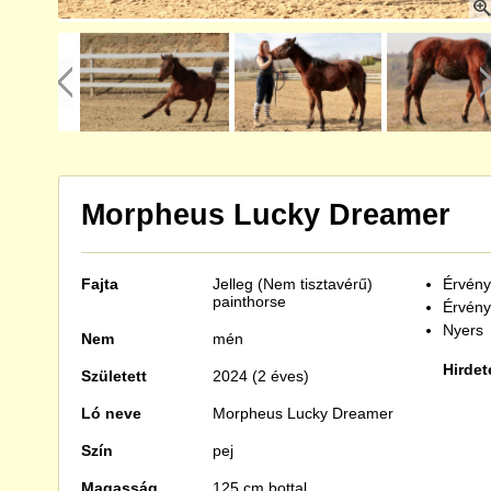
Morpheus Lucky Dreamer
Fajta
Jelleg (Nem tisztavérű)
Érvénye
painthorse
Érvény
Nyers
Nem
mén
Hirdet
Született
2024 (2 éves)
Ló neve
Morpheus Lucky Dreamer
Szín
pej
Magasság
125 cm bottal