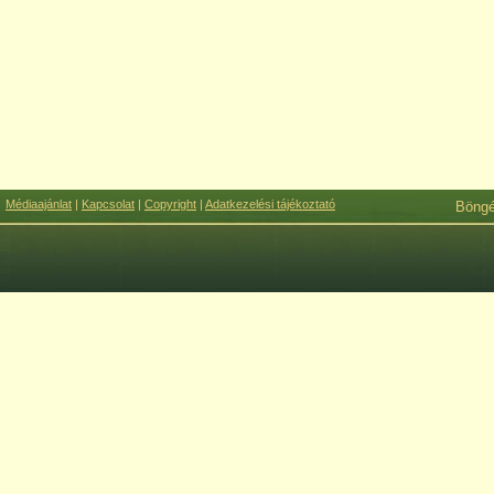
Médiaajánlat
|
Kapcsolat
|
Copyright
|
Adatkezelési tájékoztató
Böng