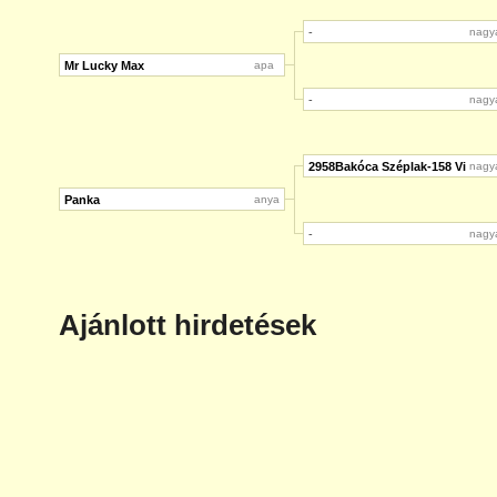
-
nagy
Mr Lucky Max
apa
-
nagy
2958Bakóca Széplak-158 Vi
nagy
Panka
anya
-
nagy
Ajánlott hirdetések