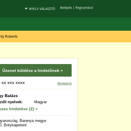
Belépés
|
Regisztráció
NYELV VÁLASZTÓ
onty Roberts
Üzenet küldése a hirdetőnek »
 xx xxx xxxx
Megjelenít
y Balázs
zélt nyelvek:
Magyar
zes hirdetése (2) »
yarország, Baranya megye
0, Botykapeterd