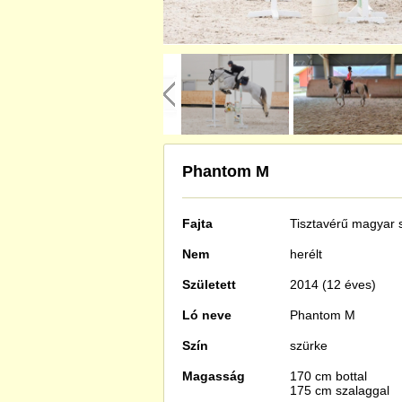
Phantom M
Fajta
Tisztavérű
magyar s
Nem
herélt
Született
2014 (12 éves)
Ló neve
Phantom M
Szín
szürke
Magasság
170 cm bottal
175 cm szalaggal