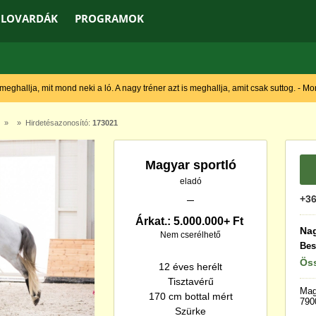
LOVARDÁK
PROGRAMOK
 meghallja, mit mond neki a ló. A nagy tréner azt is meghallja, amit csak suttog. - M
» » Hirdetésazonosító:
173021
Magyar sportló
eladó
+36
Árkat.: 5.000.000+ Ft
Nag
Nem cserélhető
Bes
Öss
12 éves herélt
Tisztavérű
Mag
170 cm bottal mért
790
Szürke