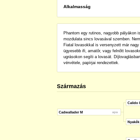
Alkalmasság
Phantom egy rutinos, nagyobb pályákon is
mozdulata sincs lovasával szemben. Nemz
Fiatal lovasokkal is versenyzett már nagy
ügyesebb ifi, amatőr, vagy felnőtt lovaso
ugrásokon segíti a lovasát. Díjlovaglásban
vérvétele, papírjai rendezettek.
Származás
Calido I
Cadwallader M
apa
Nyakék