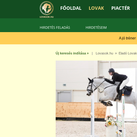
FŐOLDAL
LOVAK
PIACTÉR
HIRDETÉS FELADÁS
HIRDETÉSEIM
A jó tréner
Új keresés indítása »
|
Lovasok.hu
»
Eladó Lovak