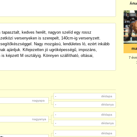
 tapasztalt, kedves herélt, nagyon szelíd egy rossz
etközi versenyeken is szerepelt, 140cm-ig versenyzett.
 segítőkészséggel. Nagy mozgású, lendületes ló, ezért inkább
knak ajánljuk. Kifejezetten jó ugróképességű, impozáns,
 is képzett M osztályig. Könnyen szállítható, oltásai,
-
dédapa
nagyapa
-
dédanya
-
dédapa
nagyanya
-
dédanya
-
dédapa