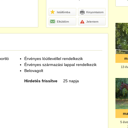
Istállómba
Kinyomtatom
Elküldöm
Jelentem
ortló
Érvényes lóútlevéllel rendelkezik
Érvényes származási lappal rendelkezik
Belovagolt
Hirdetés frissítve
25 napja