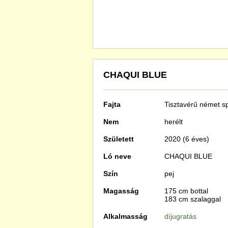
CHAQUI BLUE
Fajta
Tisztavérű
német sp
Nem
herélt
Született
2020 (6 éves)
Ló neve
CHAQUI BLUE
Szín
pej
Magasság
175 cm bottal
183 cm szalaggal
Alkalmasság
díjugratás