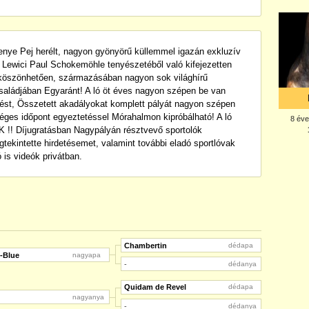
tenye Pej herélt, nagyon gyönyörű küllemmel igazán exkluzív
Lewici Paul Schokemöhle tenyészetéből való kifejezetten
köszönhetően, származásában nagyon sok világhírű
családjában Egyaránt! A ló öt éves nagyon szépen be van
ést, Összetett akadályokat komplett pályát nagyon szépen
zséges időpont egyeztetéssel Mórahalmon kipróbálható! A ló
Díjugratásban Nagypályán résztvevő sportolók
kintette hirdetésemet, valamint további eladó sportlóvak
 is videók privátban.
Chambertin
dédapa
-Blue
nagyapa
-
dédanya
Quidam de Revel
dédapa
nagyanya
-
dédanya