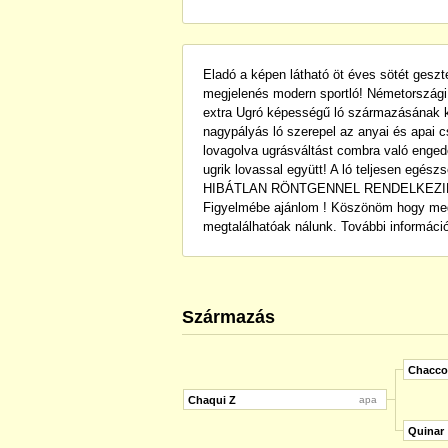
Eladó a képen látható öt éves sötét gesz
megjelenés modern sportló! Németországi 
extra Ugró képességű ló származásának 
nagypályás ló szerepel az anyai és apai 
lovagolva ugrásváltást combra való enged
ugrik lovassal együtt! A ló teljesen egés
HIBÁTLAN RÖNTGENNEL RENDELKEZIK !! 
Figyelmébe ajánlom ! Köszönöm hogy megte
megtalálhatóak nálunk. További információ
Származás
Chacco
Chaqui Z
apa
Quinar