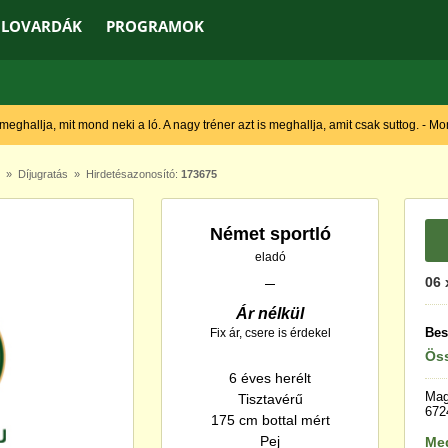
LOVARDÁK
PROGRAMOK
 meghallja, mit mond neki a ló. A nagy tréner azt is meghallja, amit csak suttog. - M
»
Díjugratás
» Hirdetésazonosító:
173675
Német sportló
eladó
06 
Ár nélkül
Bes
Fix ár, csere is érdekel
Öss
6 éves herélt
Mag
Tisztavérű
672
175 cm bottal mért
Pej
Me