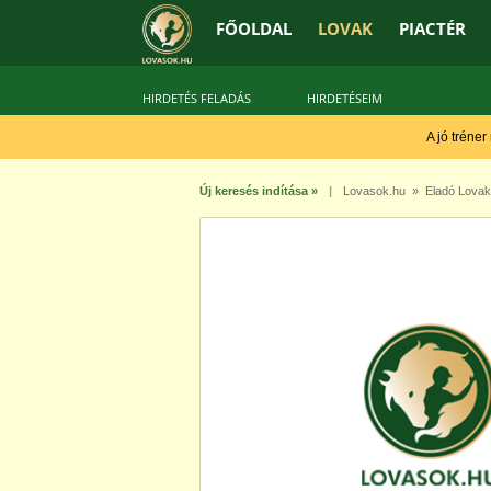
FŐOLDAL
LOVAK
PIACTÉR
HIRDETÉS FELADÁS
HIRDETÉSEIM
A jó tréner
Új keresés indítása »
|
Lovasok.hu
»
Eladó Lovak