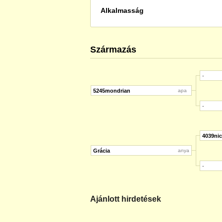
Alkalmasság
Származás
-
5245mondrian
apa
-
4039ni
Grácia
anya
-
Ajánlott hirdetések