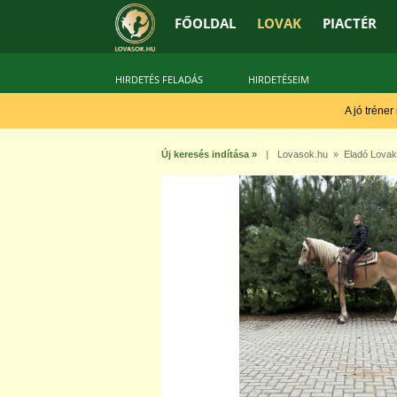
FŐOLDAL
LOVAK
PIACTÉR
HIRDETÉS FELADÁS
HIRDETÉSEIM
A jó tréner
Új keresés indítása »
|
Lovasok.hu
»
Eladó Lovak