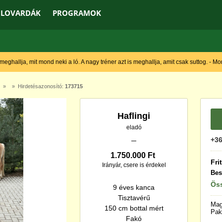
LOVARDÁK
PROGRAMOK
 meghallja, mit mond neki a ló. A nagy tréner azt is meghallja, amit csak suttog. - M
» » Hirdetésazonosító:
173715
Haflingi
eladó
+36
1.750.000 Ft
Fri
Irányár, csere is érdekel
Bes
Öss
9 éves kanca
Tisztavérű
Mag
150 cm bottal mért
Pak
Fakó