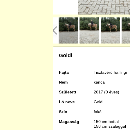
Goldi
Fajta
Tisztavérű
haflingi
Nem
kanca
Született
2017 (9 éves)
Ló neve
Goldi
Szín
fakó
Magasság
150 cm bottal
158 cm szalaggal