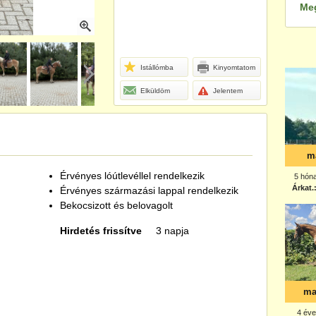
Me
Istállómba
Kinyomtatom
Elküldöm
Jelentem
Érvényes lóútlevéllel rendelkezik
Érvényes származási lappal rendelkezik
Bekocsizott és belovagolt
Hirdetés frissítve
3 napja