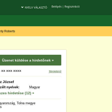
Belépés
|
Regisztráció
NYELV VÁLASZTÓ
onty Roberts
Üzenet küldése a hirdetőnek »
 xx xxx xxxx
Megjelenít
tz József
zélt nyelvek:
Magyar
zes hirdetése (12) »
yarország, Tolna megye
s