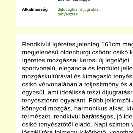
Alkalmasság
díjlovaglás
,
díjugratás
,
tenyésztés
Rendkívül ígéretes,jelenleg 161cm m
megjelenésű oldenburgi csődör csikó k
ígéretes mozgással keresi új legelőjét
sportvonalú, elegancia és lendület jell
mozgáskultúrával és kimagasló tenyész
csikó vérvonalában a teljesítmény és 
egyesül, ami ideálissá teszi díjugratásr
tenyésztésre egyaránt. Főbb jellemzői 
könnyed mozgás, harmonikus alkat, kí
természet, rendkívül barátságos, jó id
csikó tenyésztőtől eladó. Napi szinten 
lószállítóra felmegy, kiköthető, vezethet