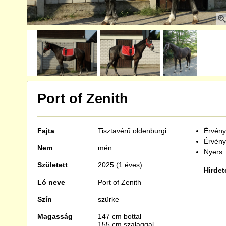
Port of Zenith
Fajta
Tisztavérű
oldenburgi
Érvénye
Érvény
Nem
mén
Nyers
Született
2025 (1 éves)
Hirdet
Ló neve
Port of Zenith
Szín
szürke
Magasság
147 cm bottal
155 cm szalaggal