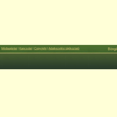
Médiaajánlat
|
Kapcsolat
|
Copyright
|
Adatkezelési tájékoztató
Böng