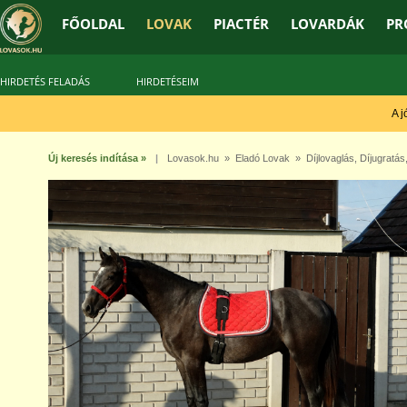
FŐOLDAL
LOVAK
PIACTÉR
LOVARDÁK
PR
HIRDETÉS FELADÁS
HIRDETÉSEIM
A jó t
Új keresés indítása »
|
Lovasok.hu
»
Eladó Lovak
»
Díjlovaglás
,
Díjugratás