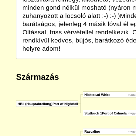
minden gond nélkül mosható (nyáron 
zuhanyozott a locsoló alatt :-) :-) )Mind
barátságos, jelenleg 4 másik lóval él eg
Oltással, friss vérvétellel rendelkezik. 
rendkívül kedves, bújós, barátkozó éd
helyre adom!
Származás
Hickstead White
nagy
HBII (Hauptabteilung)Port of Nightfall
apa
Stutbuch 1Port of Calmela
nagy
Rascalino
nagy