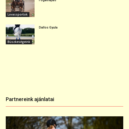
Fogathajtás
Lovassportok
Dallos Gyula
Büszkeségeink
Partnereink ajánlatai