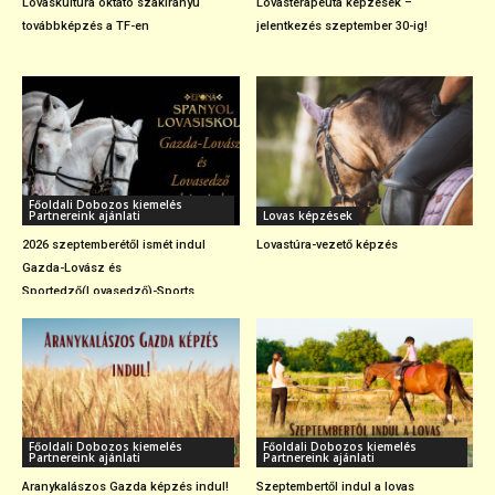
Lovaskultúra oktató szakirányú
Lovasterapeuta képzések –
továbbképzés a TF-en
jelentkezés szeptember 30-ig!
Főoldali Dobozos kiemelés
Partnereink ajánlati
Lovas képzések
2026 szeptemberétől ismét indul
Lovastúra-vezető képzés
Gazda-Lovász és
Sportedző(Lovasedző)-Sports...
Főoldali Dobozos kiemelés
Főoldali Dobozos kiemelés
Partnereink ajánlati
Partnereink ajánlati
Aranykalászos Gazda képzés indul!
Szeptembertől indul a lovas