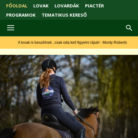
FŐOLDAL
LOVAK
LOVARDÁK
PIACTÉR
PROGRAMOK
TEMATIKUS KERESŐ
A lovak is beszélnek...csak oda kell figyelni rájuk! - Monty Roberts