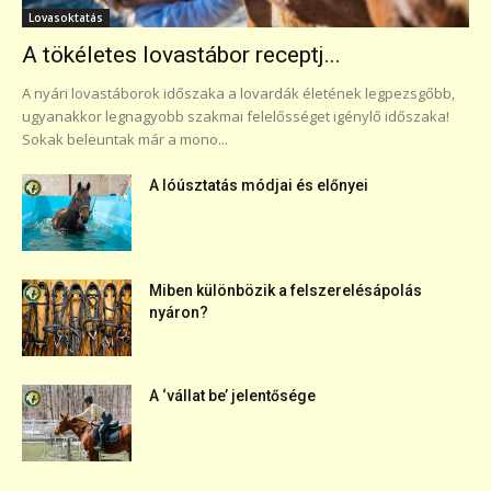
Lovasoktatás
A tökéletes lovastábor receptj...
A nyári lovastáborok időszaka a lovardák életének legpezsgőbb,
ugyanakkor legnagyobb szakmai felelősséget igénylő időszaka!
Sokak beleuntak már a mono...
A lóúsztatás módjai és előnyei
Miben különbözik a felszerelésápolás
nyáron?
A ‘vállat be’ jelentősége