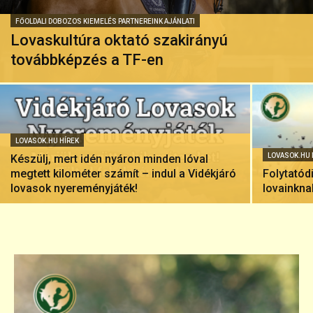
FŐOLDALI DOBOZOS KIEMELÉS PARTNEREINK AJÁNLATI
Lovaskultúra oktató szakirányú
továbbképzés a TF-en
LOVASOK.HU HÍREK
LOVASOK.HU 
Készülj, mert idén nyáron minden lóval
megtett kilométer számít – indul a Vidékjáró
Folytatód
lovasok nyereményjáték!
lovainkna