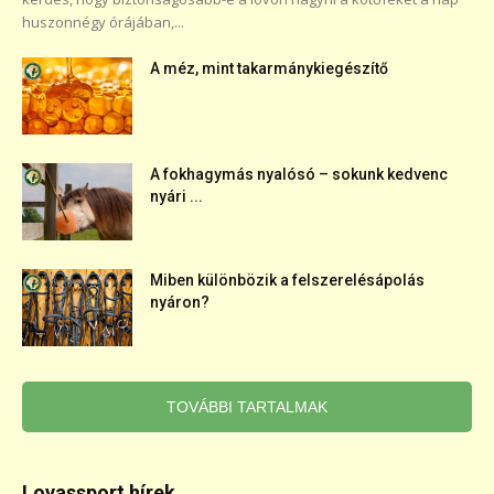
huszonnégy órájában,...
A méz, mint takarmánykiegészítő
A fokhagymás nyalósó – sokunk kedvenc
nyári ...
Miben különbözik a felszerelésápolás
nyáron?
TOVÁBBI TARTALMAK
Lovassport hírek