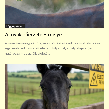
Lógyógyászat
A lovak hőérzete – mélye...
A lovak termoregulációja, azaz hőháztartásuknak szabályozása
egy rendkívül összetett élettani folyamat, amely alapvetően
határozza meg az állat jólété...