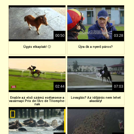
00:50
03:28
Úgyis elkaplak! 🙂
Újra ők a nyerő páros?
02:44
07:03
Enable az első számú esélyesese a
Lovaglás? Az időjárás nem lehet
vasárnapi Prix de l’Arc de Triomphe-
akadály!
nak