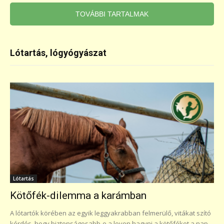
TOVÁBBI TARTALMAK
Lótartás, lógyógyászat
Lótartás
Kötőfék-dilemma a karámban
A lótartók körében az egyik leggyakrabban felmerülő, vitákat szító
kérdés, hogy biztonságosabb-e a lovon hagyni a kötőféket a nap