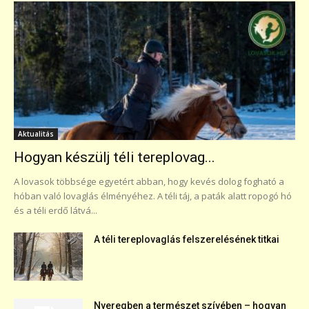
Aktualitás
Hogyan készülj téli tereplovag...
A lovasok többsége egyetért abban, hogy kevés dolog fogható a
hóban való lovaglás élményéhez. A téli táj, a paták alatt ropogó hó
és a téli erdő látvá...
A téli tereplovaglás felszerelésének titkai
Nyeregben a természet szívében – hogyan