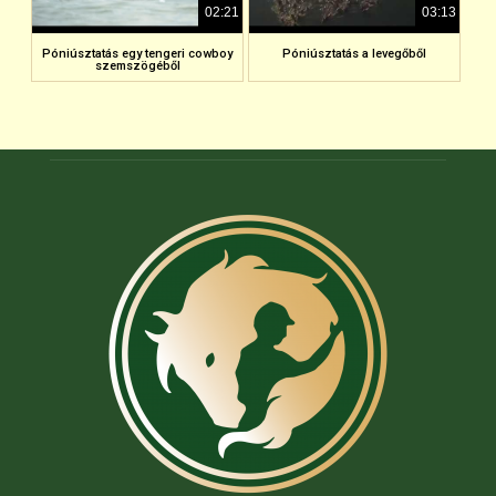
02:21
03:13
Póniúsztatás egy tengeri cowboy
Póniúsztatás a levegőből
szemszögéből