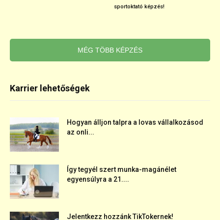
sportoktató képzés!
MÉG TÖBB KÉPZÉS
Karrier lehetőségek
Hogyan álljon talpra a lovas vállalkozásod
az onli...
Így tegyél szert munka-magánélet
egyensúlyra a 21....
Jelentkezz hozzánk TikTokernek!