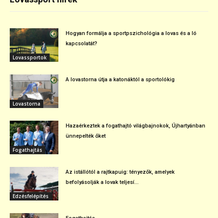
Hogyan formálja a sportpszichológia a lovas és a ló
kapcsolatát?
Lovassportok
A lovastorna útja a katonáktól a sportolókig
Lovastorna
Hazaérkeztek a fogathajtó világbajnokok, Újhartyánban
ünnepelték őket
Fogathajtás
Az istállótól a rajtkapuig: tényezők, amelyek
befolyásolják a lovak teljesí...
Edzésfelépítés