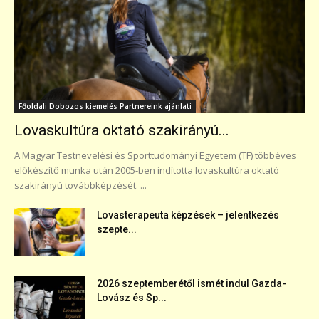
Főoldali Dobozos kiemelés Partnereink ajánlati
Lovaskultúra oktató szakirányú...
A Magyar Testnevelési és Sporttudományi Egyetem (TF) többéves
előkészítő munka után 2005-ben indította lovaskultúra oktató
szakirányú továbbképzését. ...
Lovasterapeuta képzések – jelentkezés
szepte...
2026 szeptemberétől ismét indul Gazda-
Lovász és Sp...