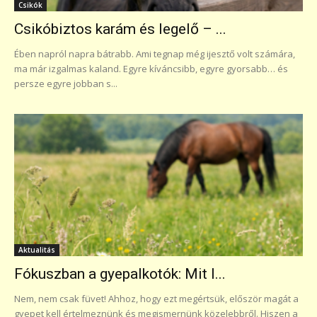
Csikók
Csikóbiztos karám és legelő – ...
Ében napról napra bátrabb. Ami tegnap még ijesztő volt számára,
ma már izgalmas kaland. Egyre kíváncsibb, egyre gyorsabb… és
persze egyre jobban s...
Aktualitás
Fókuszban a gyepalkotók: Mit l...
Nem, nem csak füvet! Ahhoz, hogy ezt megértsük, először magát a
gyepet kell értelmeznünk és megismernünk közelebbről. Hiszen a