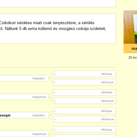
sikókori sérülése miatt csak tenyésztésre, a sérülés
ő. Nállunk 5 db extra küllemű és mozgású csikója született,
-
dédapa
nagyapa
-
dédanya
-
dédapa
nagyanya
-
dédanya
-
dédapa
svogel
nagyapa
-
dédanya
-
dédapa
nagyanya