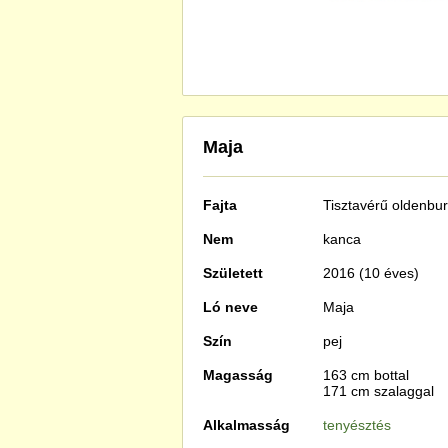
Maja
Fajta
Tisztavérű
oldenbur
Nem
kanca
Született
2016 (10 éves)
Ló neve
Maja
Szín
pej
Magasság
163 cm bottal
171 cm szalaggal
Alkalmasság
tenyésztés