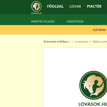
FŐOLDAL
LOVAK
PIACTÉR
HIRDETÉS FELADÁS
HIRDETÉSEIM
A jó tréner
Új keresés indítása »
|
Lovasok.hu
»
Eladó Lovak