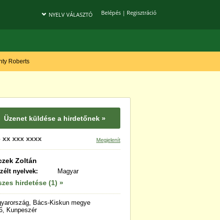
Belépés
|
Regisztráció
NYELV VÁLASZTÓ
onty Roberts
Üzenet küldése a hirdetőnek »
 xx xxx xxxx
Megjelenít
zek Zoltán
zélt nyelvek:
Magyar
zes hirdetése (1) »
yarország, Bács-Kiskun megye
6, Kunpeszér