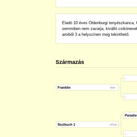
Eladó 10 éves Oldenburgi tenyészkanca, C
semmiben nem zavarja, kiválló csikónevel
amiből 3 a helyszínen meg tekinthető.
Származás
-
Franklin
apa
-
Paradie
Stutbuch 1
anya
-