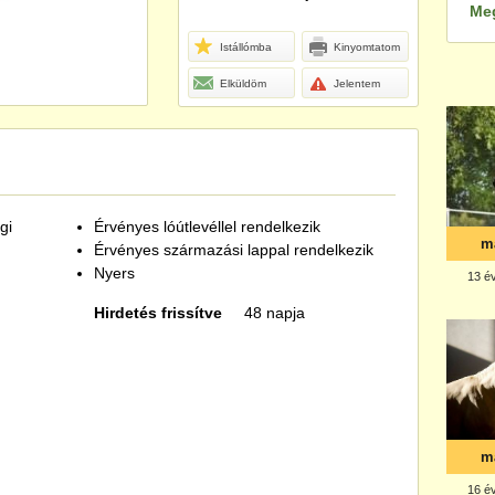
Me
Istállómba
Kinyomtatom
Elküldöm
Jelentem
gi
Érvényes lóútlevéllel rendelkezik
Érvényes származási lappal rendelkezik
Nyers
Hirdetés frissítve
48 napja