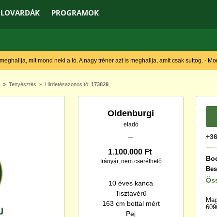
LOVARDÁK
PROGRAMOK
 meghallja, mit mond neki a ló. A nagy tréner azt is meghallja, amit csak suttog. - M
»
Tenyésztés
» Hirdetésazonosító:
173829
Oldenburgi
eladó
+36
1.100.000 Ft
Boc
Irányár, nem cserélhető
Bes
Öss
10 éves kanca
Tisztavérű
Mag
163 cm bottal mért
609
Pej