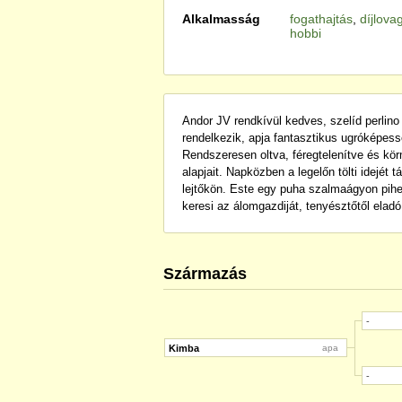
Alkalmasság
fogathajtás
,
díjlova
hobbi
Andor JV rendkívül kedves, szelíd perli
rendelkezik, apja fantasztikus ugróképe
Rendszeresen oltva, féregtelenítve és kö
alapjait. Napközben a legelőn tölti idejét 
lejtőkön. Este egy puha szalmaágyon pihe
keresi az álomgazdiját, tenyésztőtől eladó
Származás
-
Kimba
apa
-