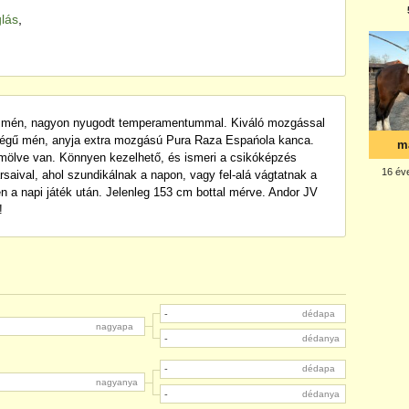
glás
,
no mén, nagyon nyugodt temperamentummal. Kiváló mozgással
sségű mén, anyja extra mozgású Pura Raza Espańola kanca.
rmölve van. Könnyen kezelhető, és ismeri a csikóképzés
társaival, ahol szundikálnak a napon, vagy fel-alá vágtatnak a
n a napi játék után. Jelenleg 153 cm bottal mérve. Andor JV
!
-
dédapa
nagyapa
-
dédanya
-
dédapa
nagyanya
-
dédanya