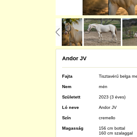
Andor JV
Fajta
Tisztavérű
belga m
Nem
mén
Született
2023 (3 éves)
Ló neve
Andor JV
Szín
cremello
Magasság
156 cm bottal
160 cm szalaggal