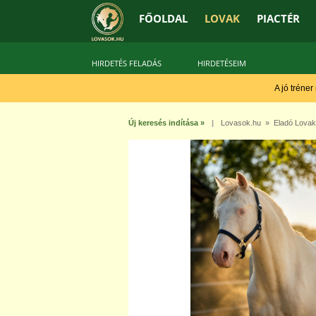
FŐOLDAL
LOVAK
PIACTÉR
HIRDETÉS FELADÁS
HIRDETÉSEIM
A jó tréner
Új keresés indítása »
|
Lovasok.hu
»
Eladó Lovak