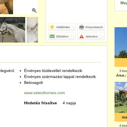
Me
Istállómba
Kinyomtatom
Elküldöm
Jelentem
elegvérű
Érvényes lóútlevéllel rendelkezik
Érvényes származási lappal rendelkezik
Belovagolt
www.vetesihorses.com
Hirdetés frissítve
4 napja