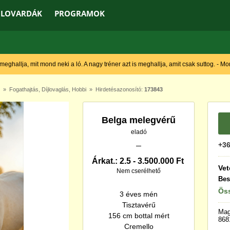
LOVARDÁK
PROGRAMOK
 meghallja, mit mond neki a ló. A nagy tréner azt is meghallja, amit csak suttog. - M
»
Fogathajtás
,
Díjlovaglás
,
Hobbi
» Hirdetésazonosító:
173843
Belga melegvérű
eladó
+36
Árkat.: 2.5 - 3.500.000 Ft
Vet
Nem cserélhető
Bes
Öss
3 éves mén
Tisztavérű
Mag
156 cm bottal mért
868
Cremello