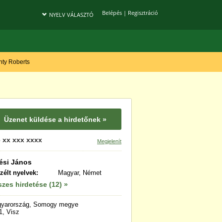
Belépés
|
Regisztráció
NYELV VÁLASZTÓ
onty Roberts
Üzenet küldése a hirdetőnek »
 xx xxx xxxx
Megjelenít
ési János
zélt nyelvek:
Magyar, Német
zes hirdetése (12) »
yarország, Somogy megye
1, Visz