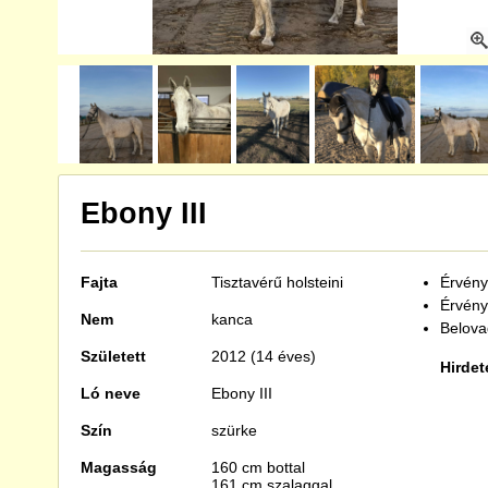
Ebony III
Fajta
Tisztavérű
holsteini
Érvénye
Érvény
Nem
kanca
Belova
Született
2012 (14 éves)
Hirdet
Ló neve
Ebony III
Szín
szürke
Magasság
160 cm bottal
161 cm szalaggal