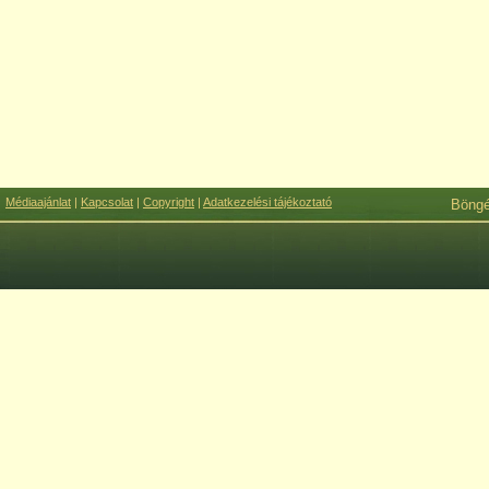
Médiaajánlat
|
Kapcsolat
|
Copyright
|
Adatkezelési tájékoztató
Böng