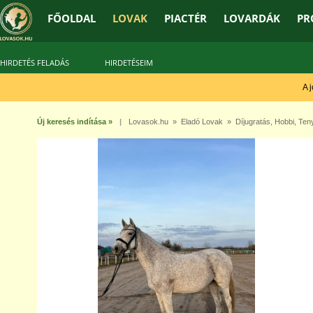
FŐOLDAL
LOVAK
PIACTÉR
LOVARDÁK
PR
HIRDETÉS FELADÁS
HIRDETÉSEIM
A jó 
Új keresés indítása »
|
Lovasok.hu
»
Eladó Lovak
»
Díjugratás
,
Hobbi
,
Ten