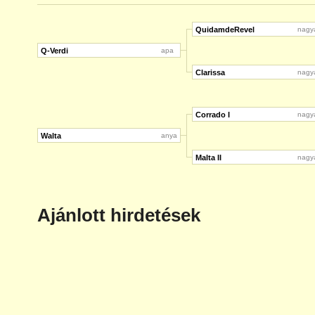
QuidamdeRevel
nagy
Q-Verdi
apa
Clarissa
nagy
Corrado I
nagy
Walta
anya
Malta II
nagy
Ajánlott hirdetések