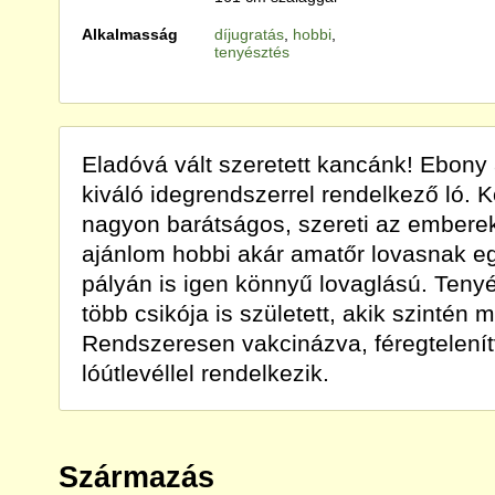
Alkalmasság
díjugratás
,
hobbi
,
tenyésztés
Eladóvá vált szeretett kancánk! Ebony 
kiváló idegrendszerrel rendelkező ló. 
nagyon barátságos, szereti az emberek 
ajánlom hobbi akár amatőr lovasnak e
pályán is igen könnyű lovaglású. Tenyé
több csikója is született, akik szintén 
Rendszeresen vakcinázva, féregtelení
lóútlevéllel rendelkezik.
Származás