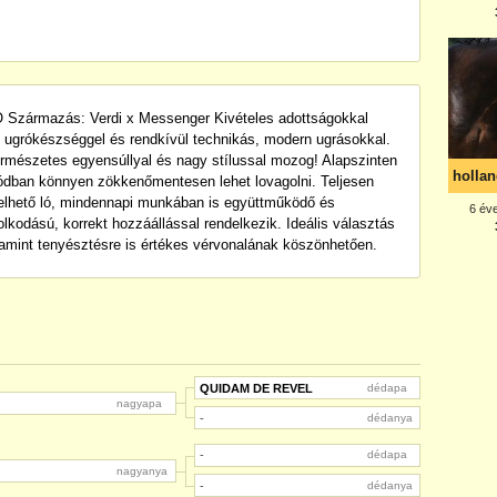
mazás: Verdi x Messenger Kivételes adottságokkal
ó ugrókészséggel és rendkívül technikás, modern ugrásokkal.
rmészetes egyensúllyal és nagy stílussal mozog! Alapszinten
ódban könnyen zökkenőmentesen lehet lovagolni. Teljesen
zelhető ló, mindennapi munkában is együttműködő és
dolkodású, korrekt hozzáállással rendelkezik. Ideális választás
lamint tenyésztésre is értékes vérvonalának köszönhetően.
QUIDAM DE REVEL
dédapa
nagyapa
-
dédanya
-
dédapa
nagyanya
-
dédanya