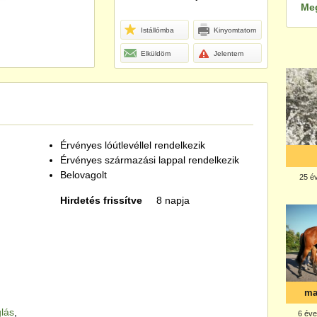
Me
Istállómba
Kinyomtatom
Elküldöm
Jelentem
Érvényes lóútlevéllel rendelkezik
Érvényes származási lappal rendelkezik
Belovagolt
Hirdetés frissítve
8 napja
glás
,