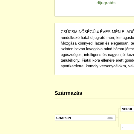
díjugratás
CSÚCSMINŐSÉGŰ 4 ÉVES MÉN ELADÓ Szár
rendelkező fiatal díjugrató mén, kimagasl
Mozgása könnyed, lazán és elegánsan, te
szinten bevan lovagolva mind három járm
egészséges, intelligens és nagyon jól ke
tanulékony. Fiatal kora ellenére érett gon
sportkarrierre, komoly versenycélokra, va
Származás
VERDI
CHAPLIN
apa
-