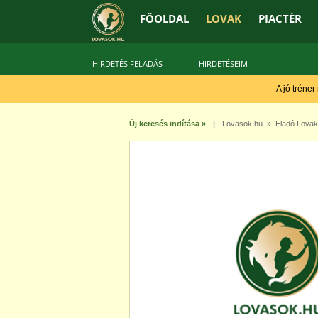
FŐOLDAL
LOVAK
PIACTÉR
HIRDETÉS FELADÁS
HIRDETÉSEIM
A jó tréner
Új keresés indítása »
|
Lovasok.hu
»
Eladó Lovak