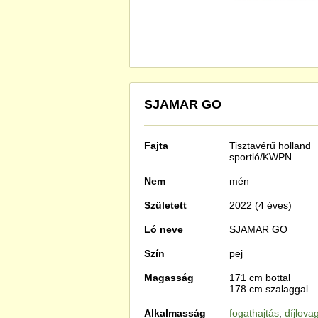
SJAMAR GO
Fajta
Tisztavérű
holland
sportló/KWPN
Nem
mén
Született
2022 (4 éves)
Ló neve
SJAMAR GO
Szín
pej
Magasság
171 cm bottal
178 cm szalaggal
Alkalmasság
fogathajtás
,
díjlova