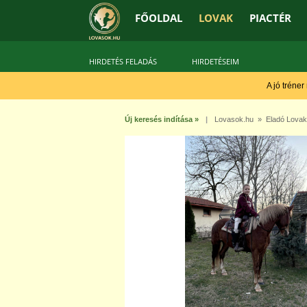
FŐOLDAL
LOVAK
PIACTÉR
HIRDETÉS FELADÁS
HIRDETÉSEIM
A jó tréner
Új keresés indítása »
|
Lovasok.hu
»
Eladó Lovak