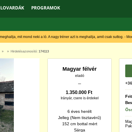
LOVARDÁK
PROGRAMOK
 meghallja, mit mond neki a ló. A nagy tréner azt is meghallja, amit csak suttog. - M
» » Hirdetésazonosító:
174113
Magyar félvér
eladó
+36
1.350.000 Ft
Fri
Irányár, csere is érdekel
Bes
Öss
6 éves herélt
Jelleg (Nem tisztavérű)
Mag
152 cm bottal mért
Pak
Sárga