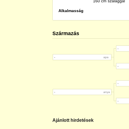
160 cm szalaggal
Alkalmasság
Származás
-
-
apa
-
-
-
anya
-
Ajánlott hirdetések