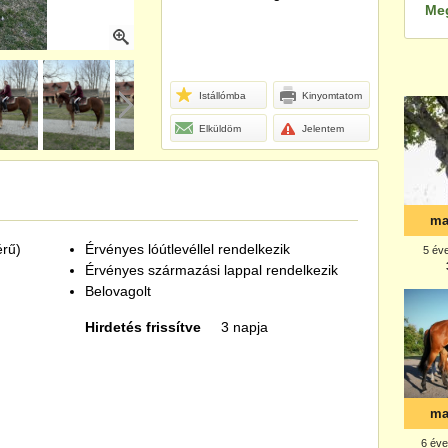
Me
Istállómba
Kinyomtatom
Elküldöm
Jelentem
érű)
Érvényes lóútlevéllel rendelkezik
Érvényes származási lappal rendelkezik
Belovagolt
Hirdetés frissítve
3 napja