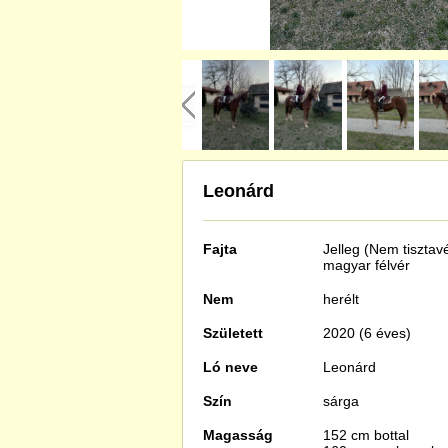
Leonárd
Fajta
Jelleg (Nem tisztav
magyar félvér
Nem
herélt
Született
2020 (6 éves)
Ló neve
Leonárd
Szín
sárga
Magasság
152 cm bottal