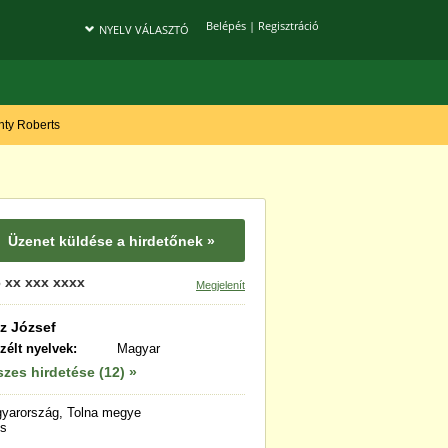
Belépés
|
Regisztráció
NYELV VÁLASZTÓ
onty Roberts
Üzenet küldése a hirdetőnek »
 xx xxx xxxx
Megjelenít
tz József
zélt nyelvek:
Magyar
zes hirdetése (12) »
yarország, Tolna megye
s