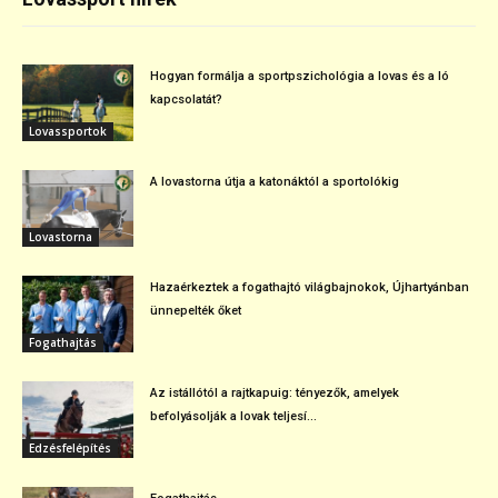
Hogyan formálja a sportpszichológia a lovas és a ló
kapcsolatát?
Lovassportok
A lovastorna útja a katonáktól a sportolókig
Lovastorna
Hazaérkeztek a fogathajtó világbajnokok, Újhartyánban
ünnepelték őket
Fogathajtás
Az istállótól a rajtkapuig: tényezők, amelyek
befolyásolják a lovak teljesí...
Edzésfelépítés