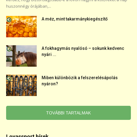
huszonnégy órájában,...
A méz, mint takarmánykiegészítő
A fokhagymás nyalósó – sokunk kedvenc
nyári ...
Miben különbözik a felszerelésápolás
nyáron?
TOVÁBBI TARTALMAK
Lovassport hírek