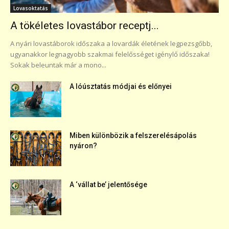
Lovasoktatás
A tökéletes lovastábor receptj...
A nyári lovastáborok időszaka a lovardák életének legpezsgőbb,
ugyanakkor legnagyobb szakmai felelősséget igénylő időszaka!
Sokak beleuntak már a mono...
A lóúsztatás módjai és előnyei
Miben különbözik a felszerelésápolás
nyáron?
A ‘vállat be’ jelentősége