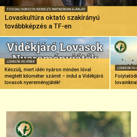
FŐOLDALI DOBOZOS KIEMELÉS PARTNEREINK AJÁNLATI
Lovaskultúra oktató szakirányú
továbbképzés a TF-en
LOVASOK.HU HÍREK
LOVASOK.HU 
Készülj, mert idén nyáron minden lóval
megtett kilométer számít – indul a Vidékjáró
Folytatód
lovasok nyereményjáték!
lovainkna