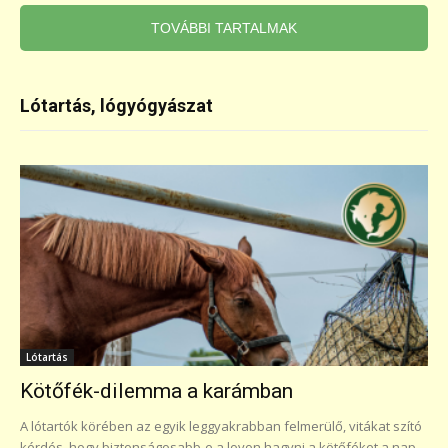
TOVÁBBI TARTALMAK
Lótartás, lógyógyászat
Lótartás
Kötőfék-dilemma a karámban
A lótartók körében az egyik leggyakrabban felmerülő, vitákat szító
kérdés, hogy biztonságosabb-e a lovon hagyni a kötőféket a nap