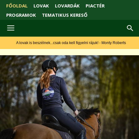
FŐOLDAL
LOVAK
LOVARDÁK
PIACTÉR
PROGRAMOK
TEMATIKUS KERESŐ
A lovak is beszélnek...csak oda kell figyelni rájuk! - Monty Roberts