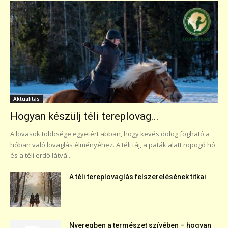
Aktualitás
Hogyan készülj téli tereplovag...
A lovasok többsége egyetért abban, hogy kevés dolog fogható a
hóban való lovaglás élményéhez. A téli táj, a paták alatt ropogó hó
és a téli erdő látvá...
A téli tereplovaglás felszerelésének titkai
Nyeregben a természet szívében – hogyan