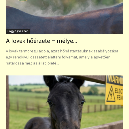
Lógyógyászat
A lovak hőérzete – mélye...
A lovak termoregulációja, azaz hőháztartásuknak szabályozása
egy rendkívül összetett élettani folyamat, amely alapvetően
határozza meg az állat jólété...