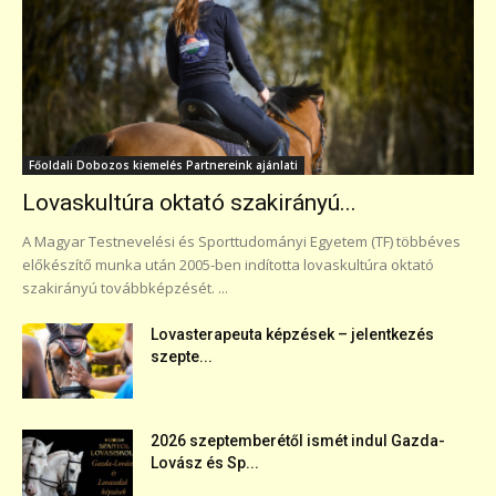
Főoldali Dobozos kiemelés Partnereink ajánlati
Lovaskultúra oktató szakirányú...
A Magyar Testnevelési és Sporttudományi Egyetem (TF) többéves
előkészítő munka után 2005-ben indította lovaskultúra oktató
szakirányú továbbképzését. ...
Lovasterapeuta képzések – jelentkezés
szepte...
2026 szeptemberétől ismét indul Gazda-
Lovász és Sp...