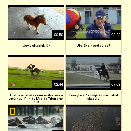
00:50
03:28
Úgyis elkaplak! 🙂
Újra ők a nyerő páros?
02:44
07:03
Enable az első számú esélyesese a
Lovaglás? Az időjárás nem lehet
vasárnapi Prix de l’Arc de Triomphe-
akadály!
nak