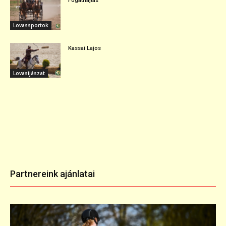
Fogathajtás
Lovassportok
Kassai Lajos
Lovasíjászat
Partnereink ajánlatai