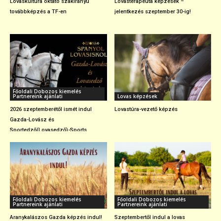
Lovaskultúra oktató szakirányú
Lovasterapeuta képzések –
továbbképzés a TF-en
jelentkezés szeptember 30-ig!
Főoldali Dobozos kiemelés
Partnereink ajánlati
Lovas képzések
2026 szeptemberétől ismét indul
Lovastúra-vezető képzés
Gazda-Lovász és
Sportedző(Lovasedző)-Sports...
Főoldali Dobozos kiemelés
Főoldali Dobozos kiemelés
Partnereink ajánlati
Partnereink ajánlati
Aranykalászos Gazda képzés indul!
Szeptembertől indul a lovas