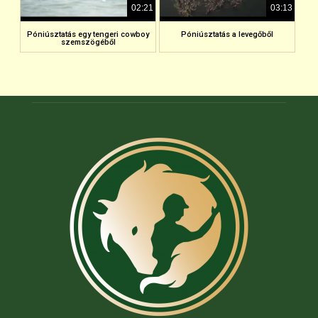
02:21
03:13
Póniúsztatás egy tengeri cowboy
Póniúsztatás a levegőből
szemszögéből