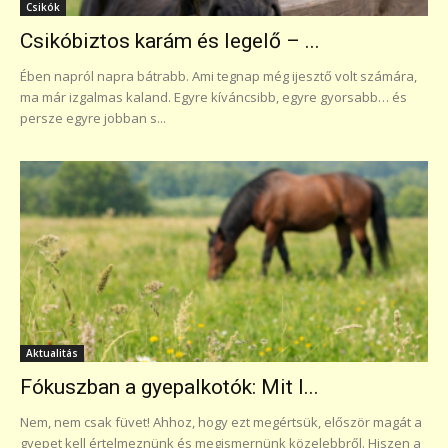
Csikók
Csikóbiztos karám és legelő – ...
Ében napról napra bátrabb. Ami tegnap még ijesztő volt számára,
ma már izgalmas kaland. Egyre kíváncsibb, egyre gyorsabb… és
persze egyre jobban s...
Aktualitás
Fókuszban a gyepalkotók: Mit l...
Nem, nem csak füvet! Ahhoz, hogy ezt megértsük, először magát a
gyepet kell értelmeznünk és megismernünk közelebbről. Hiszen a