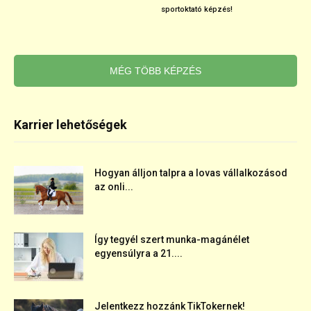
sportoktató képzés!
MÉG TÖBB KÉPZÉS
Karrier lehetőségek
Hogyan álljon talpra a lovas vállalkozásod
az onli...
Így tegyél szert munka-magánélet
egyensúlyra a 21....
Jelentkezz hozzánk TikTokernek!