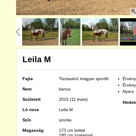
Leila M
Fajta
Tisztavérű
magyar sportló
Érvénye
Érvény
Nem
kanca
Nyers
Született
2015 (11 éves)
Hirdet
Ló neve
Leila M
Szín
szürke
Magasság
173 cm bottal
180 cm szalaggal