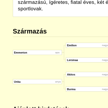
származású, ígéretes, fiatal éves, ké
sportlovak.
Származás
Emilion
nagy
Emmerton
apa
Lersinaa
nagy
Akitos
nagy
Unka
anya
Burma
nagy