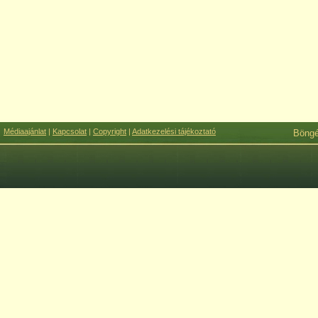
Médiaajánlat
|
Kapcsolat
|
Copyright
|
Adatkezelési tájékoztató
Böng