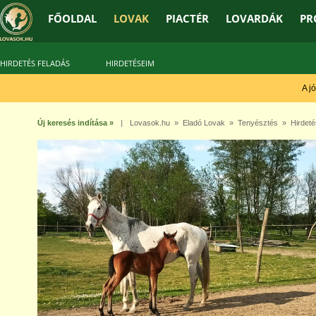
FŐOLDAL
LOVAK
PIACTÉR
LOVARDÁK
PR
HIRDETÉS FELADÁS
HIRDETÉSEIM
A jó t
Új keresés indítása »
|
Lovasok.hu
»
Eladó Lovak
»
Tenyésztés
» Hirdeté