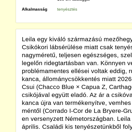
Alkalmasság
tenyésztés
Leila egy kiváló származású mezőhegy
Csikókori lábsérülése miatt csak teny
nagyméretű, teljesen egészséges, szel
legelőn ridegtartásban van. Könnyen 
problémamentes ellései voltak eddig, r
kanca, állománycsökkentés miatt 2026.
Csui (Chacco Blue × Capua Z, Cartha
csikójával együtt eladó. Az ár a csikóva
kanca újra van termékenyítve, vemhes
méntől (Corrado I-Cor de La Bryere-Gr
en versenyzett Németországban. Leila 
április. Családi kis tenyészetünkből fo