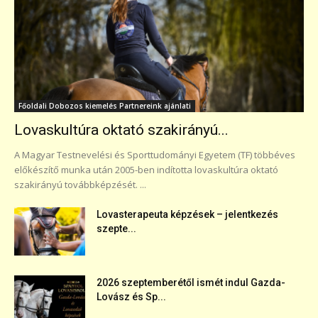
Főoldali Dobozos kiemelés Partnereink ajánlati
Lovaskultúra oktató szakirányú...
A Magyar Testnevelési és Sporttudományi Egyetem (TF) többéves
előkészítő munka után 2005-ben indította lovaskultúra oktató
szakirányú továbbképzését. ...
Lovasterapeuta képzések – jelentkezés
szepte...
2026 szeptemberétől ismét indul Gazda-
Lovász és Sp...