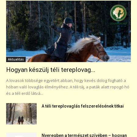
Aktualitás
Hogyan készülj téli tereplovag...
A lovasok többsége egyetért abban, hogy kevés dolog fogható a
hóban való lovaglás élményéhez. A téli táj, a paták alatt ropogó hó
és a téli erdő látvá...
A téli tereplovaglás felszerelésének titkai
Nyeregben a természet szívében – hogyan