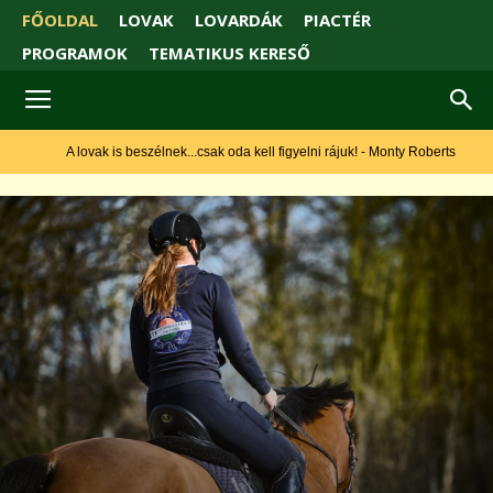
FŐOLDAL
LOVAK
LOVARDÁK
PIACTÉR
PROGRAMOK
TEMATIKUS KERESŐ
A lovak is beszélnek...csak oda kell figyelni rájuk! - Monty Roberts