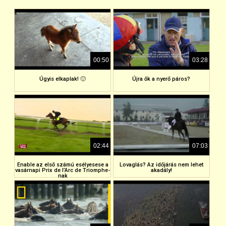
00:50
03:28
Úgyis elkaplak! 🙂
Újra ők a nyerő páros?
02:44
07:03
Enable az első számú esélyesese a
Lovaglás? Az időjárás nem lehet
vasárnapi Prix de l’Arc de Triomphe-
akadály!
nak