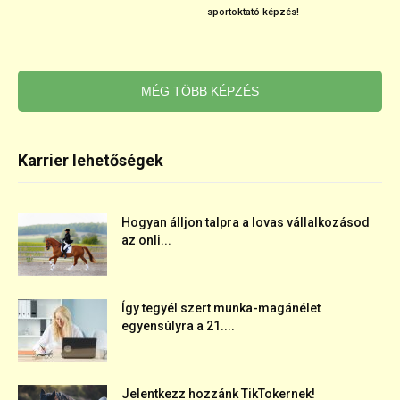
sportoktató képzés!
MÉG TÖBB KÉPZÉS
Karrier lehetőségek
Hogyan álljon talpra a lovas vállalkozásod
az onli...
Így tegyél szert munka-magánélet
egyensúlyra a 21....
Jelentkezz hozzánk TikTokernek!