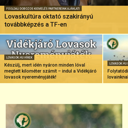
FŐOLDALI DOBOZOS KIEMELÉS PARTNEREINK AJÁNLATI
Lovaskultúra oktató szakirányú
továbbképzés a TF-en
LOVASOK.HU HÍREK
LOVASOK.HU 
Készülj, mert idén nyáron minden lóval
megtett kilométer számít – indul a Vidékjáró
Folytatód
lovasok nyereményjáték!
lovainkna