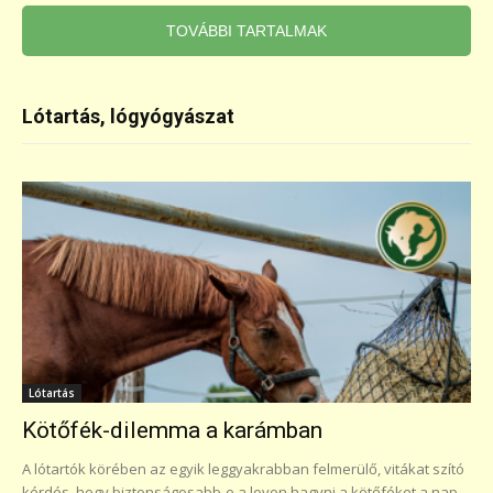
TOVÁBBI TARTALMAK
Lótartás, lógyógyászat
Lótartás
Kötőfék-dilemma a karámban
A lótartók körében az egyik leggyakrabban felmerülő, vitákat szító
kérdés, hogy biztonságosabb-e a lovon hagyni a kötőféket a nap