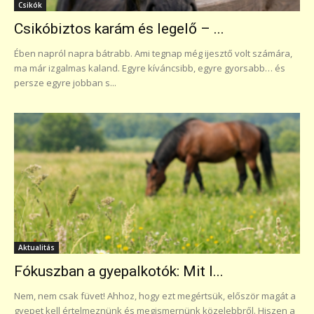
Csikók
Csikóbiztos karám és legelő – ...
Ében napról napra bátrabb. Ami tegnap még ijesztő volt számára,
ma már izgalmas kaland. Egyre kíváncsibb, egyre gyorsabb… és
persze egyre jobban s...
Aktualitás
Fókuszban a gyepalkotók: Mit l...
Nem, nem csak füvet! Ahhoz, hogy ezt megértsük, először magát a
gyepet kell értelmeznünk és megismernünk közelebbről. Hiszen a