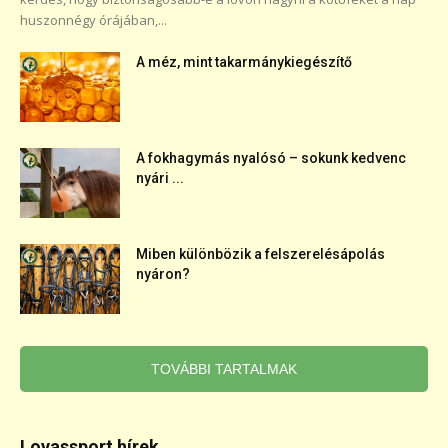
huszonnégy órájában,...
A méz, mint takarmánykiegészítő
A fokhagymás nyalósó – sokunk kedvenc
nyári ...
Miben különbözik a felszerelésápolás
nyáron?
TOVÁBBI TARTALMAK
Lovassport hírek