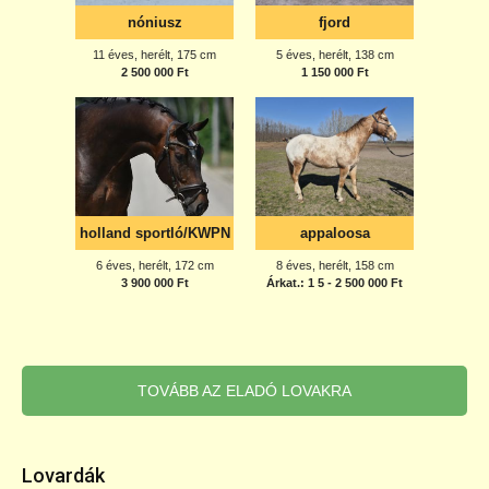
TOVÁBB AZ ELADÓ LOVAKRA
Lovardák