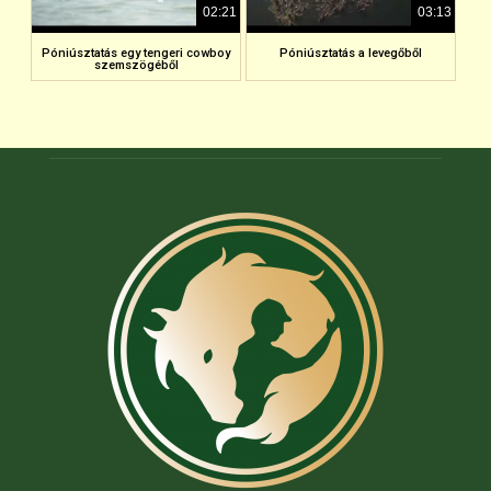
02:21
03:13
Póniúsztatás egy tengeri cowboy
Póniúsztatás a levegőből
szemszögéből