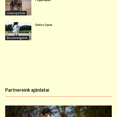
Fogathajtás
Lovassportok
Dallos Gyula
Büszkeségeink
Partnereink ajánlatai