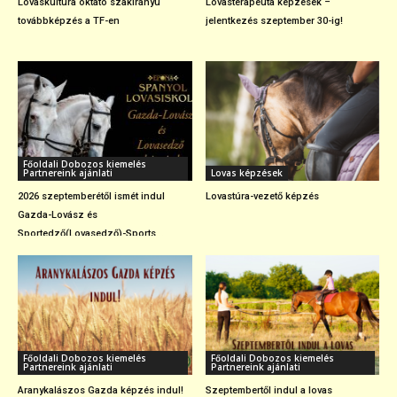
Lovaskultúra oktató szakirányú
Lovasterapeuta képzések –
továbbképzés a TF-en
jelentkezés szeptember 30-ig!
Főoldali Dobozos kiemelés
Partnereink ajánlati
Lovas képzések
2026 szeptemberétől ismét indul
Lovastúra-vezető képzés
Gazda-Lovász és
Sportedző(Lovasedző)-Sports...
Főoldali Dobozos kiemelés
Főoldali Dobozos kiemelés
Partnereink ajánlati
Partnereink ajánlati
Aranykalászos Gazda képzés indul!
Szeptembertől indul a lovas