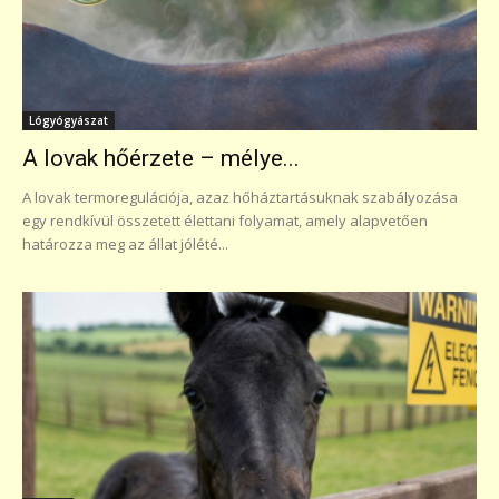
Lógyógyászat
A lovak hőérzete – mélye...
A lovak termoregulációja, azaz hőháztartásuknak szabályozása
egy rendkívül összetett élettani folyamat, amely alapvetően
határozza meg az állat jólété...