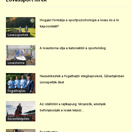
Hogyan formálja a sportpszichológia a lovas és a ló
kapcsolatát?
Lovassportok
A lovastorna útja a katonáktól a sportolókig
Lovastorna
Hazaérkeztek a fogathajtó világbajnokok, Újhartyánban
ünnepelték őket
Fogathajtás
Az istállótól a rajtkapuig: tényezők, amelyek
befolyásolják a lovak teljesí...
Edzésfelépítés