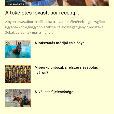
Lovasoktatás
A tökéletes lovastábor receptj...
A nyári lovastáborok időszaka a lovardák életének legpezsgőbb,
ugyanakkor legnagyobb szakmai felelősséget igénylő időszaka!
Sokak beleuntak már a mono...
A lóúsztatás módjai és előnyei
Miben különbözik a felszerelésápolás
nyáron?
A ‘vállat be’ jelentősége