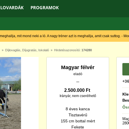
LOVARDÁK
PROGRAMOK
 meghallja, mit mond neki a ló. A nagy tréner azt is meghallja, amit csak suttog. - M
»
Díjlovaglás
,
Díjugratás
,
Iskolaló
» Hirdetésazonosító:
174280
Magyar félvér
eladó
+36
2.500.000 Ft
Kle
Irányár, nem cserélhető
Bes
Öss
8 éves kanca
Tisztavérű
Mag
155 cm bottal mért
280
Fekete