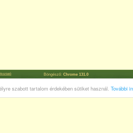
ékoztató
Böngésző:
Chrome 131.0
lyre szabott tartalom érdekében sütiket használ.
További in