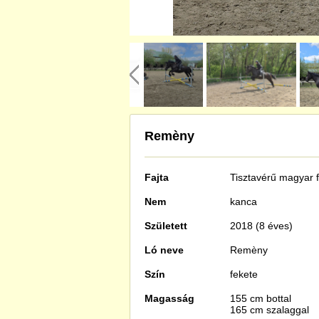
Remèny
Fajta
Tisztavérű
magyar f
Nem
kanca
Született
2018 (8 éves)
Ló neve
Remèny
Szín
fekete
Magasság
155 cm bottal
165 cm szalaggal