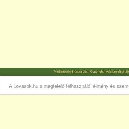
Médiaajánlat
|
Kapcsolat
|
Copyright
|
Adatkezelési táj
A Lovasok.hu a megfelelő felhasználói élmény és szemé