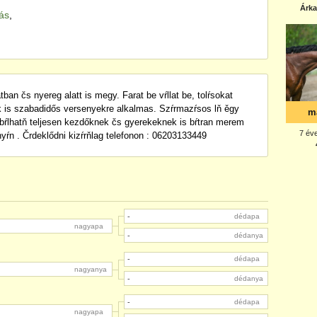
tás
,
ban čs nyereg alatt is megy. Farat be vŕllat be, tolŕsokat
ik is szabadidős versenyekre alkalmas. Szŕrmazŕsos lň ěgy
rňbŕlhatň teljesen kezdőknek čs gyerekeknek is bŕtran merem
ŕnyŕn . Črdeklődni kizŕrňlag telefonon : 06203133449
-
dédapa
nagyapa
-
dédanya
-
dédapa
nagyanya
-
dédanya
-
dédapa
nagyapa