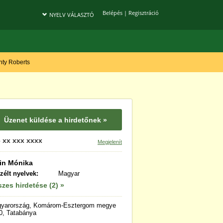
Belépés
|
Regisztráció
NYELV VÁLASZTÓ
onty Roberts
Üzenet küldése a hirdetőnek »
 xx xxx xxxx
Megjelenít
in Mónika
zélt nyelvek:
Magyar
zes hirdetése (2) »
yarország, Komárom-Esztergom megye
0, Tatabánya