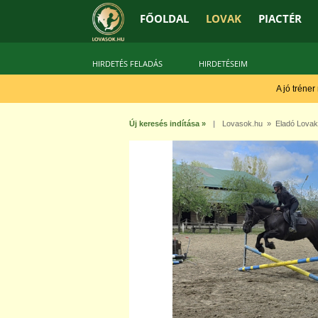
FŐOLDAL
LOVAK
PIACTÉR
HIRDETÉS FELADÁS
HIRDETÉSEIM
A jó tréner
Új keresés indítása »
|
Lovasok.hu
»
Eladó Lovak