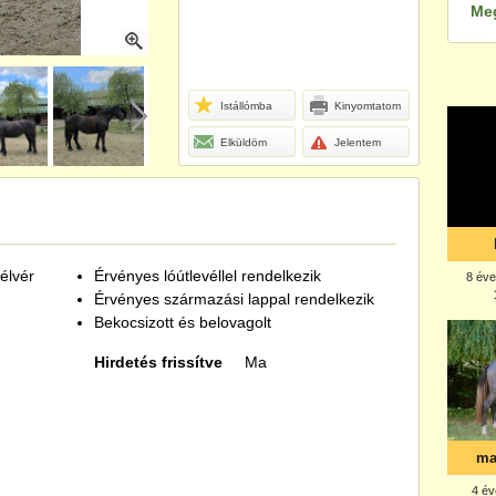
Me
Istállómba
Kinyomtatom
Elküldöm
Jelentem
élvér
Érvényes lóútlevéllel rendelkezik
Érvényes származási lappal rendelkezik
Bekocsizott és belovagolt
Hirdetés frissítve
Ma