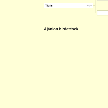
Tigris
anya
-
Ajánlott hirdetések