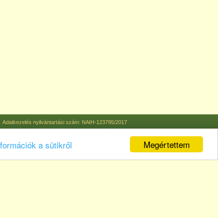
Adatkezelés nyilvántartási szám: NAIH-123795/2017
Megértettem
formációk a sütikről