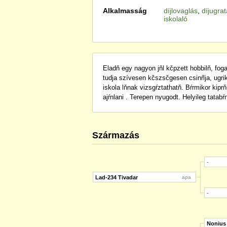
Alkalmasság
díjlovaglás
,
díjugra
iskolaló
Eladň egy nagyon jňl kčpzett hobbilň, fogat
tudja szívesen kčszsčgesen csinŕlja, ugr
iskola lňnak vizsgŕztathatň. Bŕrmikor kip
ajŕnlani . Terepen nyugodt. Helyileg tatab
Származás
-
Lad-234 Tivadar
apa
-
Nonius