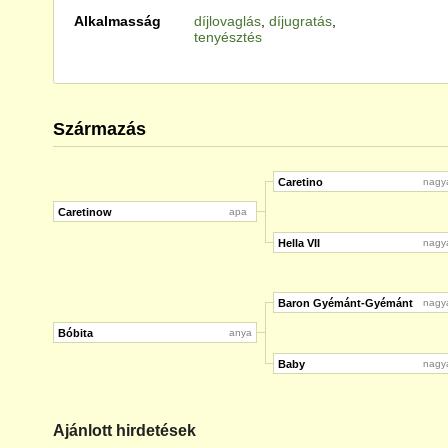
Alkalmasság
díjlovaglás
,
díjugratás
,
tenyésztés
Származás
Caretino
nagy
Caretinow
apa
Hella VII
nagy
Baron Gyémánt-Gyémánt
nagy
Bóbita
anya
Baby
nagy
Ajánlott hirdetések