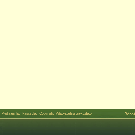
Médiaajánlat
|
Kapcsolat
|
Copyright
|
Adatkezelési tájékoztató
Böng