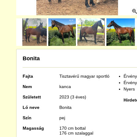
Bonita
Fajta
Tisztavérű
magyar sportló
Érvénye
Érvény
Nem
kanca
Nyers
Született
2023 (3 éves)
Hirdet
Ló neve
Bonita
Szín
pej
Magasság
170 cm bottal
176 cm szalaggal