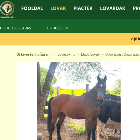
FŐOLDAL
LOVAK
PIACTÉR
LOVARDÁK
PR
HIRDETÉS FELADÁS
HIRDETÉSEIM
A jó tré
Új keresés indítása »
|
Lovasok.hu
»
Eladó Lovak
»
Díjlovaglás
,
Díjugratás